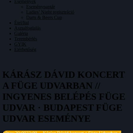
Események
Eseménynaptár
Ladies’ Night regisztráció
Darts & Beers Cup
Étel/Ital
Asztalfoglalás
Galéria
Terembérlés
GYIK
Elérhetőség
KÁRÁSZ DÁVID KONCERT
A FÜGE UDVARBAN //
INGYENES BELÉPÉS FÜGE
UDVAR · BUDAPEST FÜGE
UDVAR ESEMÉNYE