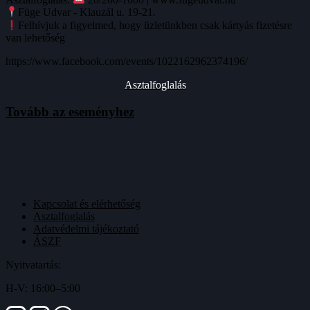
Füge Udvar - Klauzál u. 19-21.
Felhívjuk a figyelmed, hogy üzletünkben csak kártyás fizetésre
van lehetőség
https://www.facebook.com/events/1022162962374196/
Asztalfoglalás
Tovább az eseményhez
Kapcsolat és elérhetőség
Asztalfoglalás
Adatvédelmi tájékoztató
ÁSZF
Nyitvatartás:
H-V: 16:00–5:00