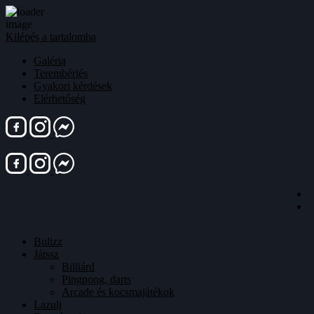
Kilépés a tartalomba
Galéria
Terembérlés
Gyakori kérdések
Elérhetőség
Bulizz
Játssz
Billiárd
Pingpong, darts
Arcade és kocsmajátékok
Lazulj