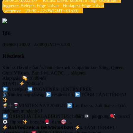
10
nov.
20:00
22:00
Kárász Dávid koncert a Füge Udvarban //
Ingyenes Belépés Füge Udvar · Budapest Füge Udvar
eseménye
20:00 - 22:00
(GMT+01:00)
Idő
(Péntek) 20:00 - 22:00
(GMT+01:00)
Részletek
Kárász Dávid előadásában érkeznek színpadunkon Sting, Queen,
Guns'N'Roses, Bon Jovi, ACDC, ... slágerei.
Alapozás:
16:00-tól
START:
20:00-tól
A belépés
INGYENES! | ENTRY FREE
Minden nap zárásig
resident djs
TÖBB TÁNCTÉREN!
MINDEN NAP 20:00-IG
1-et fizetsz, 2-őt ihatsz akció,
majdnem mindenből!
ÓRIÁSI JÁTÉKLABIRINTUS: biliárd
, pingpong
, csocsó
, flipper
, boxgép
, darts
, ...
𝘽𝙪𝙡𝙞𝙛𝙚́𝙨𝙯𝙚𝙠 𝙖 𝙗𝙚𝙡𝙫𝙖́𝙧𝙤𝙨𝙗𝙖𝙣!
4 TÁNCTÉRREL!
Asztalfoglalás:
20/200-1000 | www.fugeudvar.hu