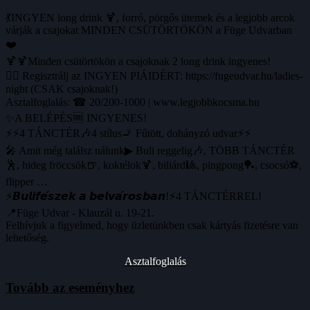
💃INGYEN long drink 🍹, forró, pörgős ütemek és a legjobb arcok
várják a csajokat MINDEN CSÜTÖRTÖKÖN a Füge Udvarban
❤️
🍹🍹Minden csütörtökön a csajoknak 2 long drink ingyenes!
🙋‍♀️ Regisztrálj az INGYEN PIÁIDÉRT: https://fugeudvar.hu/ladies-
night (CSAK csajoknak!)
Asztalfoglalás: ☎ 20/200-1000 | www.legjobbkocsma.hu
✨A BELÉPÉS🆓 INGYENES!
⚡⚡4 TÁNCTÉR🎶4 stílus🚬 Fűtött, dohányzó udvar⚡⚡
🎤 Amit még találsz nálunk▶ Buli reggelig🎶, TÖBB TÁNCTÉR
🕺, hideg fröccsök🍺, koktélok🍹, biliárd🎱, pingpong🏓, csocsó⚽️,
flipper …
⚡️𝘽𝙪𝙡𝙞𝙛𝙚́𝙨𝙯𝙚𝙠 𝙖 𝙗𝙚𝙡𝙫𝙖́𝙧𝙤𝙨𝙗𝙖𝙣!⚡️4 TÁNCTÉRREL!
📍Füge Udvar - Klauzál u. 19-21.
Felhívjuk a figyelmed, hogy üzletünkben csak kártyás fizetésre van
lehetőség.
Asztalfoglalás
Tovább az eseményhez