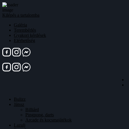
Kilépés a tartalomba
Galéria
Terembérlés
Gyakori kérdések
Elérhetőség
Bulizz
Játssz
Billiárd
Pingpong, darts
Arcade és kocsmajátékok
Lazulj