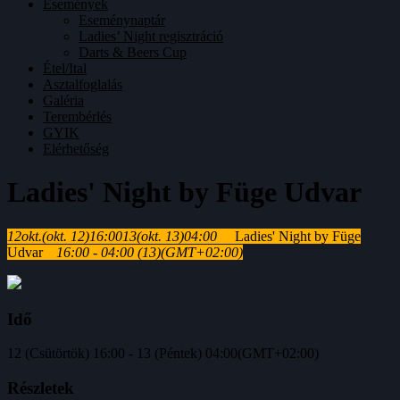
Események
Eseménynaptár
Ladies’ Night regisztráció
Darts & Beers Cup
Étel/Ital
Asztalfoglalás
Galéria
Terembérlés
GYIK
Elérhetőség
Ladies' Night by Füge Udvar
12
okt.
(okt. 12)
16:00
13
(okt. 13)
04:00
Ladies' Night by Füge
Udvar
16:00 - 04:00
(13)
(GMT+02:00)
Idő
12 (Csütörtök) 16:00 - 13 (Péntek) 04:00
(GMT+02:00)
Részletek