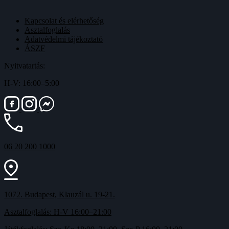
Kapcsolat és elérhetőség
Asztalfoglalás
Adatvédelmi tájékoztató
ÁSZF
Nyitvatartás:
H-V: 16:00–5:00
06 20 200 1000
1072. Budapest, Klauzál u. 19-21.
Asztalfoglalás: H-V 16:00–21:00