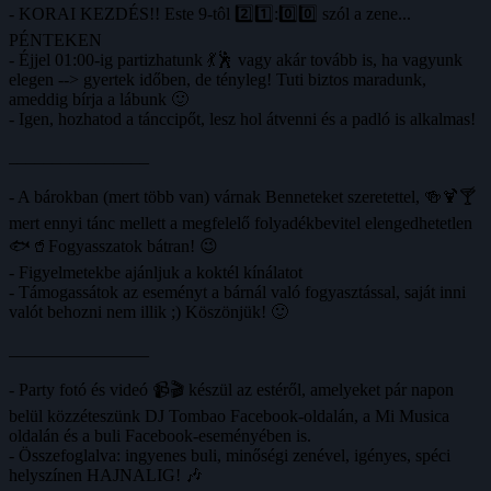
- KORAI KEZDÉS!! Este 9-tôl 2️⃣1️⃣:0️⃣0️⃣ szól a zene...
PÉNTEKEN
- Éjjel 01:00-ig partizhatunk 💃🕺 vagy akár tovább is, ha vagyunk
elegen --> gyertek időben, de tényleg! Tuti biztos maradunk,
ameddig bírja a lábunk 🙂
- Igen, hozhatod a tánccipőt, lesz hol átvenni és a padló is alkalmas!
________________
- A bárokban (mert több van) várnak Benneteket szeretettel, 🍻🍹🍸
mert ennyi tánc mellett a megfelelő folyadékbevitel elengedhetetlen
🐟🥤Fogyasszatok bátran! 😉
- Figyelmetekbe ajánljuk a koktél kínálatot
- Támogassátok az eseményt a bárnál való fogyasztással, saját inni
valót behozni nem illik ;) Köszönjük! 🙂
________________
- Party fotó és videó 📹🎬 készül az estéről, amelyeket pár napon
belül közzéteszünk DJ Tombao Facebook-oldalán, a Mi Musica
oldalán és a buli Facebook-eseményében is.
- Összefoglalva: ingyenes buli, minőségi zenével, igényes, spéci
helyszínen HAJNALIG! 🎶