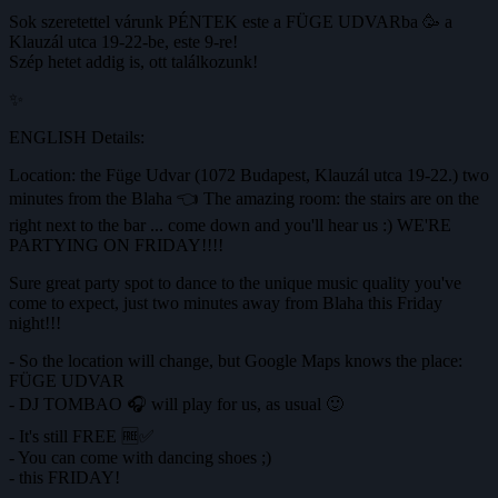
Sok szeretettel várunk PÉNTEK este a FÜGE UDVARba 🥳 a
Klauzál utca 19-22-be, este 9-re!
Szép hetet addig is, ott találkozunk!
✨
ENGLISH Details:
Location: the Füge Udvar (1072 Budapest, Klauzál utca 19-22.) two
minutes from the Blaha 👈 The amazing room: the stairs are on the
right next to the bar ... come down and you'll hear us :) WE'RE
PARTYING ON FRIDAY!!!!
Sure great party spot to dance to the unique music quality you've
come to expect, just two minutes away from Blaha this Friday
night!!!
- So the location will change, but Google Maps knows the place:
FÜGE UDVAR
- DJ TOMBAO 🎧 will play for us, as usual 🙂
- It's still FREE 🆓✅
- You can come with dancing shoes ;)
- this FRIDAY!