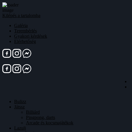
Kilépés a tartalomba
Galéria
Terembérlés
Gyakori kérdések
Elérhetőség
Bulizz
Játssz
Billiárd
Pingpong, darts
Arcade és kocsmajátékok
Lazulj