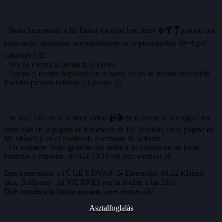
________________
- Serás bienvenido a las barras (porque hay más) 🍻🍹🍸porque con
tanto baile, hidratarse adecuadamente es imprescindible 🐟🥤¡Sé
valiente!!! 😉.
- Ten en cuenta la oferta de cócteles
- Apoya el evento bebiendo en la barra, no es de buena educación
traer tus propias bebidas ;) Gracias 🙂
________________
- Se hará foto de la fiesta y vídeo 📹🎬 de la noche y se colgará en
unos días en la página de Facebook de DJ Tombao, en la página de
Mi Música y en el evento de Facebook de la fiesta.
- En resumen: fiesta gratuita con música de calidad en un local
exigente y especial: ¡FÜGE UDVAR este viernes! 🎶
Eres bienvenido a FÜGE UDVAR 🥳 Dirección: 19-22 Klauzál
utca, Budaoest - ¡el VIERNES por la noche, a las 21h!
Que tengáis una buena semana, ¡nos vemos allí!
Asztalfoglalás