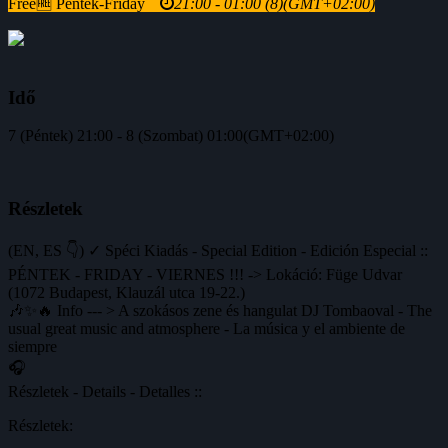
Free🆓 Péntek-Friday
21:00 - 01:00
(8)
(GMT+02:00)
Idő
7 (Péntek) 21:00 - 8 (Szombat) 01:00
(GMT+02:00)
Részletek
(EN, ES 👇) ✓ Spéci Kiadás - Special Edition - Edición Especial ::
PÉNTEK - FRIDAY - VIERNES !!! -> Lokáció: Füge Udvar
(1072 Budapest, Klauzál utca 19-22.)
🎶✨🔥 Info --- > A szokásos zene és hangulat DJ Tombaoval - The
usual great music and atmosphere - La música y el ambiente de
siempre
🎧
Részletek - Details - Detalles ::
Részletek: