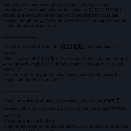
Due to the weather, we're going to a special indoor venue
downtown. The management of the legendary FÜGE UDVAR has
offered us a room, so we can enjoy the sound and the salsa and
bachata all night long :) We look forward to welcoming you and the
usual fabulous atmosphere ;)
_______________
- EARLY START!!! From 9pm 2️⃣1️⃣:0️⃣0️⃣ the music starts...
FRIDAY
- We can party till 01:00 💃🕺 or even longer if there are enough of us
--> come early, really! We'll definitely stay as long as our legs can
take us 🙂
- Yes, you can bring your dancing shoes, there will be places to
change and the floor is suitable!
________________
- You'll be welcome at the bars (because there are more) 🍻🍹🍸
because with so much dancing, proper hydration is a must 🐟🥤Be
brave! 😉
- Please note the cocktail offer
- Support the event by drinking at the bar, it's not polite to bring your