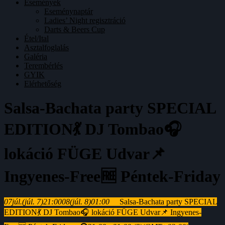
Események
Eseménynaptár
Ladies’ Night regisztráció
Darts & Beers Cup
Étel/Ital
Asztalfoglalás
Galéria
Terembérlés
GYIK
Elérhetőség
Salsa-Bachata party SPECIAL
EDITION💃 DJ Tombao🎧
lokáció FÜGE Udvar📌
Ingyenes-Free🆓 Péntek-Friday
07
júl.
(júl. 7)
21:00
08
(júl. 8)
01:00
Salsa-Bachata party SPECIAL
EDITION💃 DJ Tombao🎧 lokáció FÜGE Udvar📌 Ingyenes-