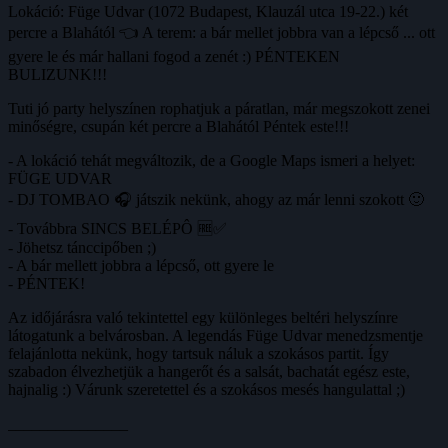
Lokáció: Füge Udvar (1072 Budapest, Klauzál utca 19-22.) két
percre a Blahától 👈 A terem: a bár mellet jobbra van a lépcső ... ott
gyere le és már hallani fogod a zenét :) PÉNTEKEN
BULIZUNK!!!
Tuti jó party helyszínen rophatjuk a páratlan, már megszokott zenei
minőségre, csupán két percre a Blahától Péntek este!!!
- A lokáció tehát megváltozik, de a Google Maps ismeri a helyet:
FÜGE UDVAR
- DJ TOMBAO 🎧 játszik nekünk, ahogy az már lenni szokott 🙂
- Továbbra SINCS BELÉPÔ 🆓✅
- Jöhetsz tánccipőben ;)
- A bár mellett jobbra a lépcső, ott gyere le
- PÉNTEK!
Az időjárásra való tekintettel egy különleges beltéri helyszínre
látogatunk a belvárosban. A legendás Füge Udvar menedzsmentje
felajánlotta nekünk, hogy tartsuk náluk a szokásos partit. Így
szabadon élvezhetjük a hangerőt és a salsát, bachatát egész este,
hajnalig :) Várunk szeretettel és a szokásos mesés hangulattal ;)
_______________