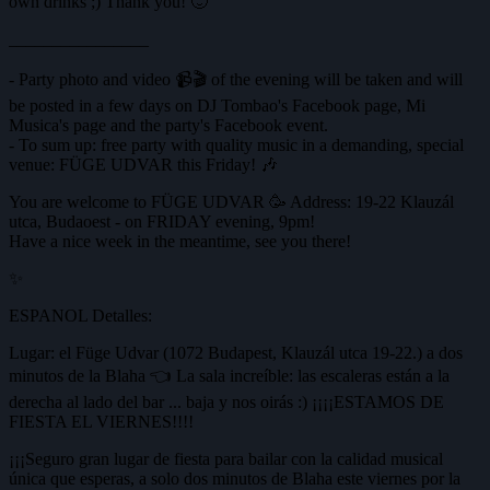
own drinks ;) Thank you! 🙂
________________
- Party photo and video 📹🎬 of the evening will be taken and will
be posted in a few days on DJ Tombao's Facebook page, Mi
Musica's page and the party's Facebook event.
- To sum up: free party with quality music in a demanding, special
venue: FÜGE UDVAR this Friday! 🎶
You are welcome to FÜGE UDVAR 🥳 Address: 19-22 Klauzál
utca, Budaoest - on FRIDAY evening, 9pm!
Have a nice week in the meantime, see you there!
✨
ESPANOL Detalles:
Lugar: el Füge Udvar (1072 Budapest, Klauzál utca 19-22.) a dos
minutos de la Blaha 👈 La sala increíble: las escaleras están a la
derecha al lado del bar ... baja y nos oirás :) ¡¡¡¡ESTAMOS DE
FIESTA EL VIERNES!!!!
¡¡¡Seguro gran lugar de fiesta para bailar con la calidad musical
única que esperas, a solo dos minutos de Blaha este viernes por la