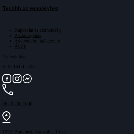
Tovább az eseményhez
Kapcsolat és elérhetőség
Asztalfoglalás
Adatvédelmi tájékoztató
ÁSZF
Nyitvatartás:
H-V: 16:00–5:00
06 20 200 1000
1072. Budapest, Klauzál u. 19-21.