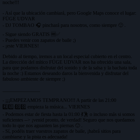
noche!!!
- Así que la ubicación cambiará, pero Google Maps conoce el lugar:
FÜGE UDVAR
- DJ TOMBAO 🎧 pinchará para nosotros, como siempre 🙂 .
- Sigue siendo GRATIS 🆓✅
- Puedes venir con zapatos de baile ;)
- ¡este VIERNES!
Debido al tiempo, iremos a un local especial cubierto en el centro.
La dirección del mítico FÜGE UDVAR nos ha ofrecido una sala,
para que podamos disfrutar del sonido y de la salsa y la bachata toda
la noche :) Estamos deseando daros la bienvenida y disfrutar del
fabuloso ambiente de siempre ;)
_______________
- ¡¡¡EMPEZAMOS TEMPRANO!!! A partir de las 21:00
2️⃣1️⃣:0️⃣0️⃣ empieza la música... VIERNES
- Podemos estar de fiesta hasta la 01:00 💃🕺 o incluso más si somos
suficientes --> ¡venid pronto, de verdad! Seguro que nos quedamos
todo lo que nos aguanten las piernas 🙂 .
- Sí, podéis traer vuestros zapatos de baile, ¡habrá sitios para
cambiarse y la pista es adecuada!