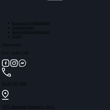
Kapcsolat és elérhetőség
Asztalfoglalás
Adatvédelmi tájékoztató
ÁSZF
Nyitvatartás:
H-V: 16:00–5:00
06 20 200 1000
1072. Budapest, Klauzál u. 19-21.