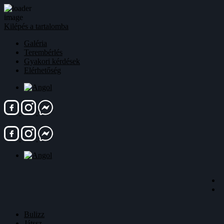
Kilépés a tartalomba
Galéria
Terembérlés
Gyakori kérdések
Elérhetőség
Bulizz
Játssz