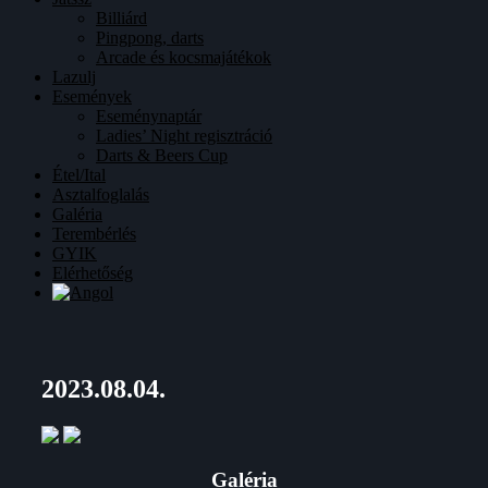
Billiárd
Pingpong, darts
Arcade és kocsmajátékok
Lazulj
Események
Eseménynaptár
Ladies’ Night regisztráció
Darts & Beers Cup
Étel/Ital
Asztalfoglalás
Galéria
Terembérlés
GYIK
Elérhetőség
2023.08.04.
Galéria