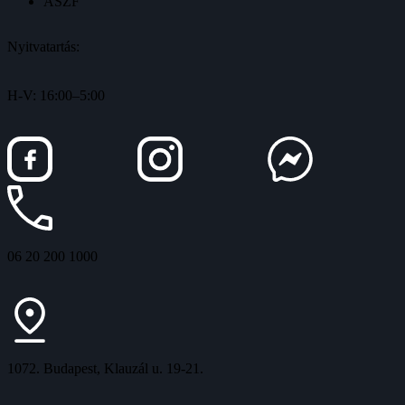
ÁSZF
Nyitvatartás:
H-V: 16:00–5:00
06 20 200 1000
1072. Budapest, Klauzál u. 19-21.