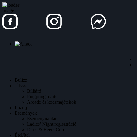
Bulizz
Játssz
Billiárd
Pingpong, darts
Arcade és kocsmajátékok
Lazulj
Események
Eseménynaptár
Ladies’ Night regisztráció
Darts & Beers Cup
Étel/Ital