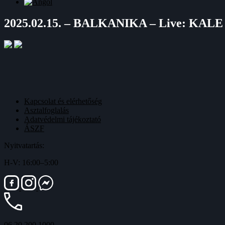
2025.02.15. – BALKANIKA – Live: KAL
Kapcsolat és elérhetőség
Asztalfoglalás
Adatvédelmi tájékoztató
ÁSZF
Nyitvatartás:
H-V: 16:00–5:00
06 20 200 1000