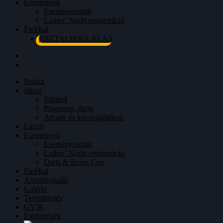
Események
Eseménynaptár
Ladies’ Night regisztráció
Étel/Ital
ASZTALFOGLALÁS
Bulizz
Játssz
Billiárd
Pingpong, darts
Arcade és kocsmajátékok
Lazulj
Események
Eseménynaptár
Ladies’ Night regisztráció
Darts & Beers Cup
Étel/Ital
Asztalfoglalás
Galéria
Terembérlés
GYIK
Elérhetőség