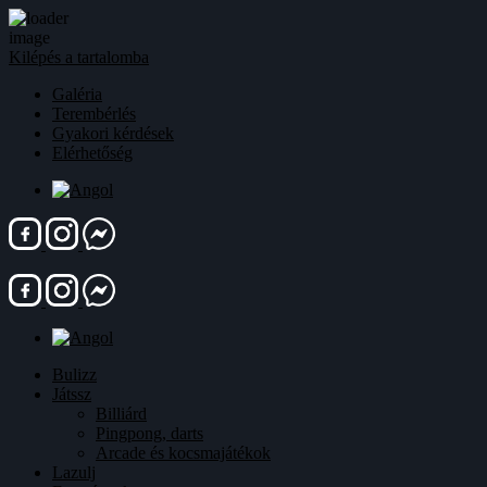
Kilépés a tartalomba
Galéria
Terembérlés
Gyakori kérdések
Elérhetőség
Bulizz
Játssz
Billiárd
Pingpong, darts
Arcade és kocsmajátékok
Lazulj