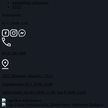
Adatvédelmi tájékoztató
ÁSZF
Nyitvatartás:
H-V: 16:00–5:00
06 20 200 1000
1072. Budapest, Klauzál u. 19-21.
Asztalfoglalás: H-V 16:00–21:00
Játékfoglalás: Szo-Ke 18:00–21:00, Sze-P 16:00–21:00