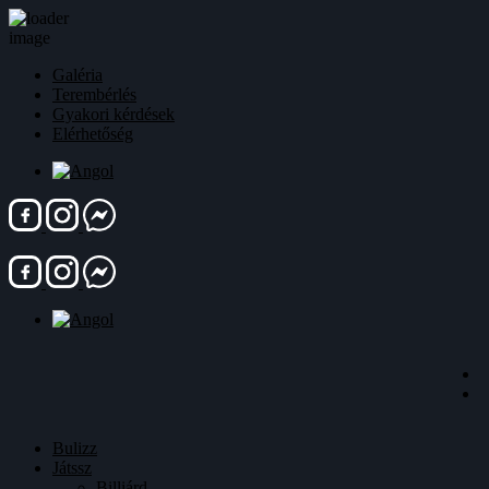
Kilépés
Galéria
a
Terembérlés
tartalomba
Gyakori kérdések
Elérhetőség
Bulizz
Játssz
Billiárd