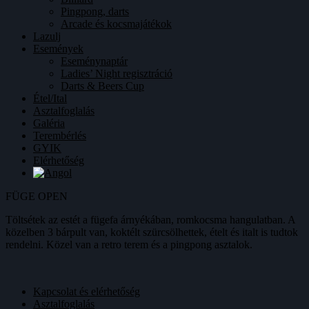
Pingpong, darts
Arcade és kocsmajátékok
Lazulj
Események
Eseménynaptár
Ladies’ Night regisztráció
Darts & Beers Cup
Étel/Ital
Asztalfoglalás
Galéria
Terembérlés
GYIK
Elérhetőség
FÜGE OPEN
Töltsétek az estét a fügefa árnyékában, romkocsma hangulatban. A
közelben 3 bárpult van, koktélt szürcsölhettek, ételt és italt is tudtok
rendelni. Közel van a retro terem és a pingpong asztalok.
Kapcsolat és elérhetőség
Asztalfoglalás