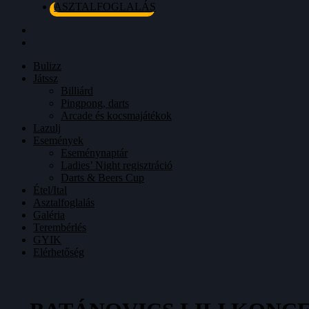
ASZTALFOGLALÁS
Bulizz
Játssz
Billiárd
Pingpong, darts
Arcade és kocsmajátékok
Lazulj
Események
Eseménynaptár
Ladies’ Night regisztráció
Darts & Beers Cup
Étel/Ital
Asztalfoglalás
Galéria
Terembérlés
GYIK
Elérhetőség