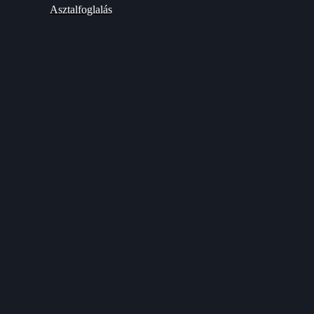
Asztalfoglalás