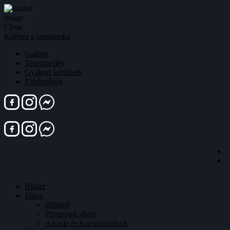
Close
Kilépés a tartalomba
Galéria
Terembérlés
Gyakori kérdések
Elérhetőség
Bulizz
Játssz
Billiárd
Pingpong, darts
Arcade és kocsmajátékok