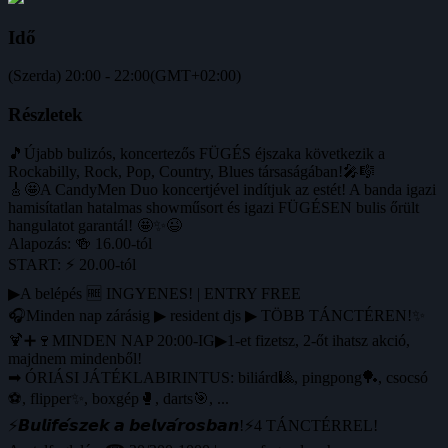
Idő
(Szerda) 20:00 - 22:00
(GMT+02:00)
Részletek
🎵Újabb bulizós, koncertezős FÜGÉS éjszaka következik a
Rockabilly, Rock, Pop, Country, Blues társaságában!🎤🎼
🎸🤩A CandyMen Duo koncertjével indítjuk az estét! A banda igazi
hamisítatlan hatalmas showműsort és igazi FÜGÉSEN bulis őrült
hangulatot garantál! 🤩✨😉
Alapozás: 🍻 16.00-tól
START: ⚡ 20.00-tól
▶A belépés 🆓 INGYENES! | ENTRY FREE
🎧Minden nap zárásig ▶ resident djs ▶ TÖBB TÁNCTÉREN!✨
🍹➕🍷MINDEN NAP 20:00-IG▶1-et fizetsz, 2-őt ihatsz akció,
majdnem mindenből!
➡ ÓRIÁSI JÁTÉKLABIRINTUS: biliárd🎱, pingpong🏓, csocsó
⚽️, flipper✨, boxgép🥊, darts🎯, ...
⚡️𝘽𝙪𝙡𝙞𝙛𝙚́𝙨𝙯𝙚𝙠 𝙖 𝙗𝙚𝙡𝙫𝙖́𝙧𝙤𝙨𝙗𝙖𝙣!⚡️4 TÁNCTÉRREL!