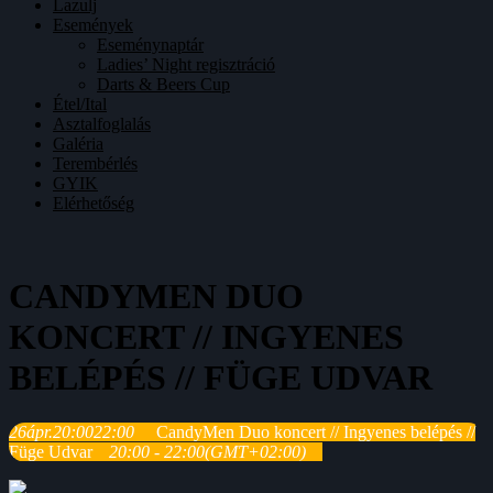
Lazulj
Események
Eseménynaptár
Ladies’ Night regisztráció
Darts & Beers Cup
Étel/Ital
Asztalfoglalás
Galéria
Terembérlés
GYIK
Elérhetőség
CANDYMEN DUO
KONCERT // INGYENES
BELÉPÉS // FÜGE UDVAR
26
ápr.
20:00
22:00
CandyMen Duo koncert // Ingyenes belépés //
Füge Udvar
20:00 - 22:00
(GMT+02:00)