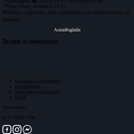
Asztalfoglalás: ☎ 20/200-1000 | www.fugeudvar.hu
📍Füge Udvar - Klauzál u. 19-21.
❗️Felhívjuk a figyelmed, hogy üzletünkben csak kártyás fizetésre van
lehetőség.
Asztalfoglalás
Tovább az eseményhez
Kapcsolat és elérhetőség
Asztalfoglalás
Adatvédelmi tájékoztató
ÁSZF
Nyitvatartás:
H-V: 16:00–5:00