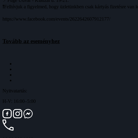
📍Füge Udvar - Klauzál u. 19-21.
❗️Felhívjuk a figyelmed, hogy üzletünkben csak kártyás fizetésre van l
https://www.facebook.com/events/2622642607912177/
Tovább az eseményhez
Nyitvatartás:
H-V: 16:00–5:00