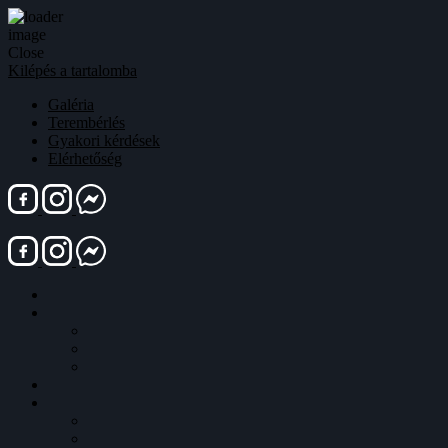
Close
Kilépés a tartalomba
Galéria
Terembérlés
Gyakori kérdések
Elérhetőség