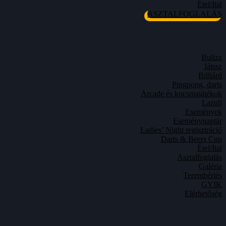
Étel/Ital
ASZTALFOGLALÁS
Bulizz
Játssz
Billiárd
Pingpong, darts
Arcade és kocsmajátékok
Lazulj
Események
Eseménynaptár
Ladies’ Night regisztráció
Darts & Beers Cup
Étel/Ital
Asztalfoglalás
Galéria
Terembérlés
GYIK
Elérhetőség