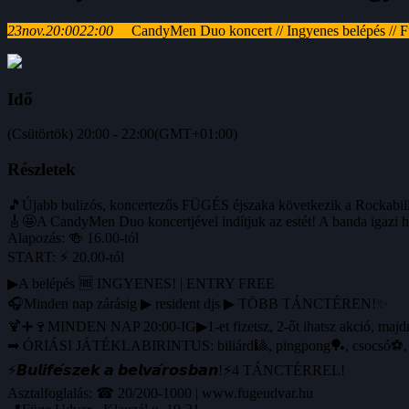
23
nov.
20:00
22:00
CandyMen Duo koncert // Ingyenes belépés // 
Idő
(Csütörtök) 20:00 - 22:00
(GMT+01:00)
Részletek
🎵Újabb bulizós, koncertezős FÜGÉS éjszaka következik a Rockabill
🎸🤩A CandyMen Duo koncertjével indítjuk az estét! A banda igazi 
Alapozás: 🍻 16.00-tól
START: ⚡ 20.00-tól
▶A belépés 🆓 INGYENES! | ENTRY FREE
🎧Minden nap zárásig ▶ resident djs ▶ TÖBB TÁNCTÉREN!✨
🍹➕🍷MINDEN NAP 20:00-IG▶1-et fizetsz, 2-őt ihatsz akció, maj
➡ ÓRIÁSI JÁTÉKLABIRINTUS: biliárd🎱, pingpong🏓, csocsó⚽️, fli
⚡️𝘽𝙪𝙡𝙞𝙛𝙚́𝙨𝙯𝙚𝙠 𝙖 𝙗𝙚𝙡𝙫𝙖́𝙧𝙤𝙨𝙗𝙖𝙣!⚡️4 TÁNCTÉRREL!
Asztalfoglalás: ☎ 20/200-1000 | www.fugeudvar.hu