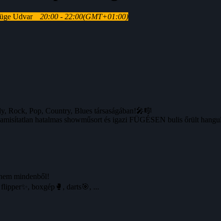
Füge Udvar
20:00 - 22:00
(GMT+01:00)
y, Rock, Pop, Country, Blues társaságában!🎤🎼
hamisítatlan hatalmas showműsort és igazi FÜGÉSEN bulis őrült hangul
dnem mindenből!
pper✨, boxgép🥊, darts🎯, ...