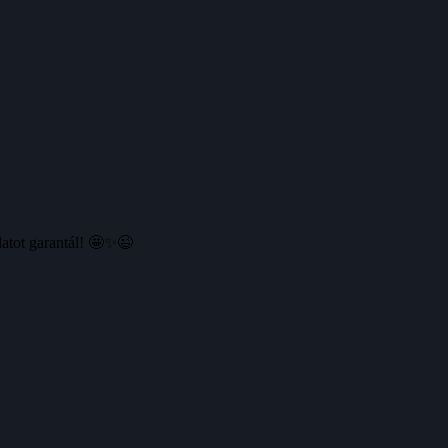
atot garantál! 🤩✨😉