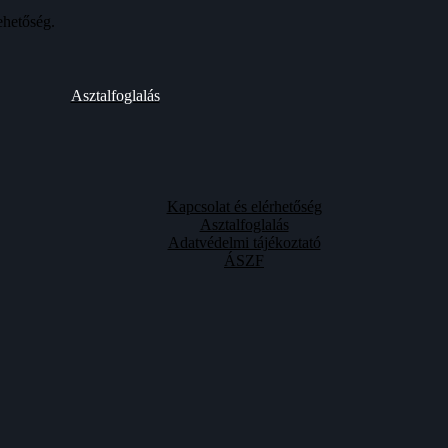
ehetőség.
Asztalfoglalás
Kapcsolat és elérhetőség
Asztalfoglalás
Adatvédelmi tájékoztató
ÁSZF