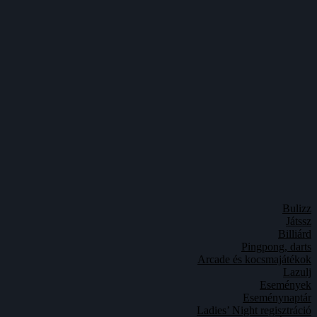
Bulizz
Játssz
Billiárd
Pingpong, darts
Arcade és kocsmajátékok
Lazulj
Események
Eseménynaptár
Ladies’ Night regisztráció