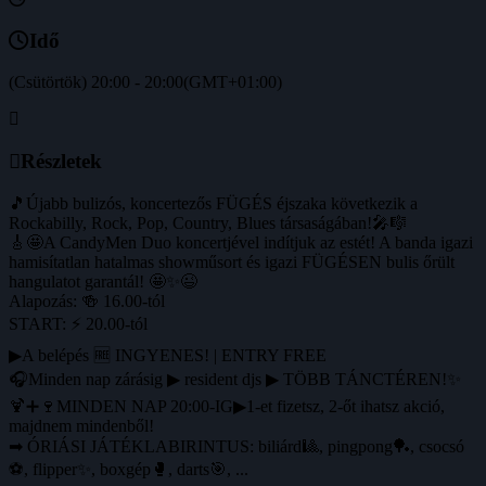
Idő
(Csütörtök) 20:00 - 20:00
(GMT+01:00)
Részletek
🎵Újabb bulizós, koncertezős FÜGÉS éjszaka következik a
Rockabilly, Rock, Pop, Country, Blues társaságában!🎤🎼
🎸🤩A CandyMen Duo koncertjével indítjuk az estét! A banda igazi
hamisítatlan hatalmas showműsort és igazi FÜGÉSEN bulis őrült
hangulatot garantál! 🤩✨😉
Alapozás: 🍻 16.00-tól
START: ⚡ 20.00-tól
▶A belépés 🆓 INGYENES! | ENTRY FREE
🎧Minden nap zárásig ▶ resident djs ▶ TÖBB TÁNCTÉREN!✨
🍹➕🍷MINDEN NAP 20:00-IG▶1-et fizetsz, 2-őt ihatsz akció,
majdnem mindenből!
➡ ÓRIÁSI JÁTÉKLABIRINTUS: biliárd🎱, pingpong🏓, csocsó
⚽️, flipper✨, boxgép🥊, darts🎯, ...