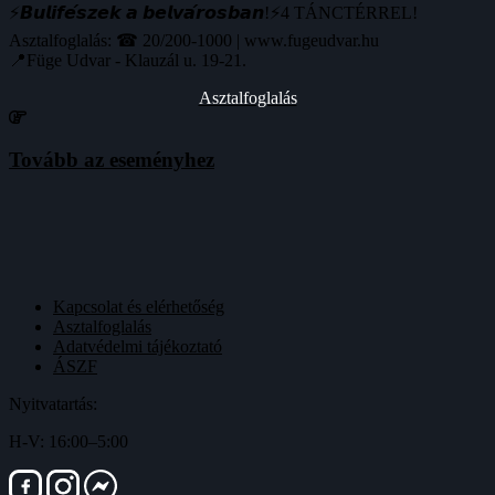
⚡️𝘽𝙪𝙡𝙞𝙛𝙚́𝙨𝙯𝙚𝙠 𝙖 𝙗𝙚𝙡𝙫𝙖́𝙧𝙤𝙨𝙗𝙖𝙣!⚡️4 TÁNCTÉRREL!
Asztalfoglalás: ☎ 20/200-1000 | www.fugeudvar.hu
📍Füge Udvar - Klauzál u. 19-21.
Asztalfoglalás
Tovább az eseményhez
Kapcsolat és elérhetőség
Asztalfoglalás
Adatvédelmi tájékoztató
ÁSZF
Nyitvatartás:
H-V: 16:00–5:00