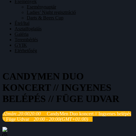
Események
Eseménynaptár
Ladies’ Night regisztráció
Darts & Beers Cup
Étel/Ital
Asztalfoglalás
Galéria
Terembérlés
GYIK
Elérhetőség
CANDYMEN DUO
KONCERT // INGYENES
BELÉPÉS // FÜGE UDVAR
02
márc.
20:00
20:00
CandyMen Duo koncert // Ingyenes belépés
// Füge Udvar
20:00 - 20:00
(GMT+01:00)