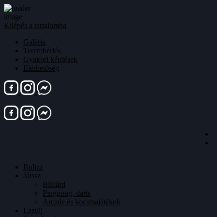
Kilépés a tartalomba
Galéria
Terembérlés
Gyakori kérdések
Elérhetőség
Bulizz
Játssz
Billiárd
Pingpong, darts
Arcade és kocsmajátékok
Lazulj