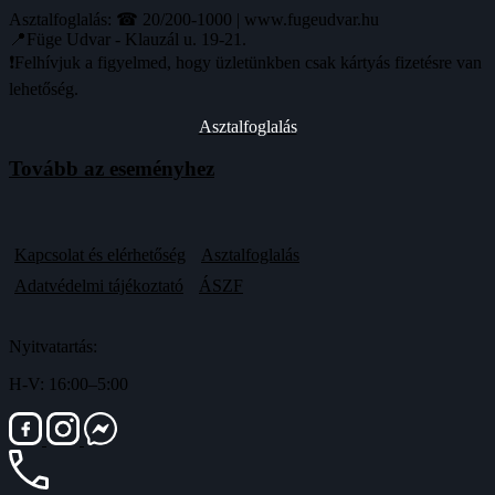
Asztalfoglalás: ☎ 20/200-1000 | www.fugeudvar.hu
📍Füge Udvar - Klauzál u. 19-21.
❗️Felhívjuk a figyelmed, hogy üzletünkben csak kártyás fizetésre van
lehetőség.
Asztalfoglalás
Tovább az eseményhez
Kapcsolat és elérhetőség
Asztalfoglalás
Adatvédelmi tájékoztató
ÁSZF
Nyitvatartás:
H-V: 16:00–5:00