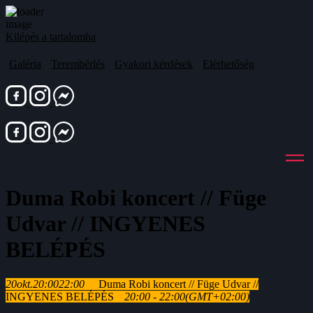
Kilépés a tartalomba
Galéria
Terembérlés
Gyakori kérdések
Elérhetőség
Duma Robi koncert // Füge
Udvar // INGYENES
BELÉPÉS
20
okt.
20:00
22:00
Duma Robi koncert // Füge Udvar //
INGYENES BELÉPÉS
20:00 - 22:00
(GMT+02:00)