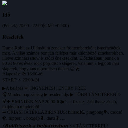
Idő
(Péntek) 20:00 - 22:00
(GMT+02:00)
Részletek
Duma Robit az Ultimátum zenekar frontembereként ismerhettétek
meg. A világ számos pontján fellépet már különböző zenekarokban,
illetve színházi show-k szóló énekeseként. Előadásában jönnek a
80-as 90-es évek rock-pop-disco slágerei, valamint a legjobb mai
slágerek, hogy táncraperdítsen titeket.😉🕺
Alapozás: 🍻 16:00-tól
START: ⚡ 20:00-tól
▶A belépés 🆓 INGYENES! | ENTRY FREE
🎧Minden nap zárásig ▶ resident djs ▶ TÖBB TÁNCTÉREN!✨
🍹➕🍷MINDEN NAP 20:00-IG▶1-et fizetsz, 2-őt ihatsz akció,
majdnem mindenből!
➡ ÓRIÁSI JÁTÉKLABIRINTUS: biliárd🎱, pingpong🏓, csocsó
⚽️, flipper✨, boxgép🥊, darts🎯, ...
⚡️𝘽𝙪𝙡𝙞𝙛𝙚́𝙨𝙯𝙚𝙠 𝙖 𝙗𝙚𝙡𝙫𝙖́𝙧𝙤𝙨𝙗𝙖𝙣!⚡️4 TÁNCTÉRREL!