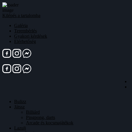
Kilépés a tartalomba
Galéria
Terembérlés
Gyakori kérdések
Elérhetőség
Bulizz
Játssz
Billiárd
Pingpong, darts
Arcade és kocsmajátékok
Lazulj