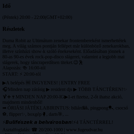
Idő
(Péntek) 20:00 - 22:00
(GMT+02:00)
Részletek
Duma Robit az Ultimátum zenekar frontembereként ismerhettétek
meg. A világ számos pontján fellépet már különböző zenekarokban,
illetve színházi show-k szóló énekeseként. Előadásában jönnek a
80-as 90-es évek rock-pop-disco slágerei, valamint a legjobb mai
slágerek, hogy táncraperdítsen titeket.😉🕺
Alapozás: 🍻 16:00-tól
START: ⚡ 20:00-tól
▶A belépés 🆓 INGYENES! | ENTRY FREE
🎧Minden nap zárásig ▶ resident djs ▶ TÖBB TÁNCTÉREN!✨
🍹➕🍷MINDEN NAP 20:00-IG▶1-et fizetsz, 2-őt ihatsz akció,
majdnem mindenből!
➡ ÓRIÁSI JÁTÉKLABIRINTUS: biliárd🎱, pingpong🏓, csocsó
⚽️, flipper✨, boxgép🥊, darts🎯, ...
⚡️𝘽𝙪𝙡𝙞𝙛𝙚́𝙨𝙯𝙚𝙠 𝙖 𝙗𝙚𝙡𝙫𝙖́𝙧𝙤𝙨𝙗𝙖𝙣!⚡️4 TÁNCTÉRREL!
Asztalfoglalás: ☎ 20/200-1000 | www.fugeudvar.hu