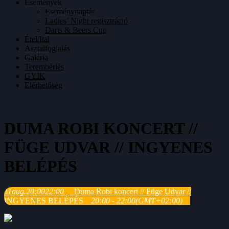
Események
Eseménynaptár
Ladies’ Night regisztráció
Darts & Beers Cup
Étel/Ital
Asztalfoglalás
Galéria
Terembérlés
GYIK
Elérhetőség
DUMA ROBI KONCERT //
FÜGE UDVAR // INGYENES
BELÉPÉS
11
aug.
20:00
22:00
Duma Robi koncert // Füge Udvar //
INGYENES BELÉPÉS
20:00 - 22:00
(GMT+02:00)