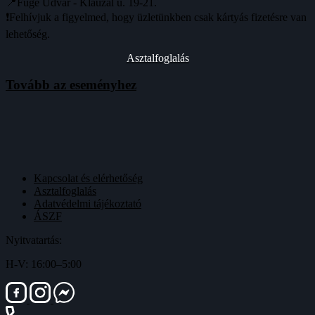
📍Füge Udvar - Klauzál u. 19-21.
❗️Felhívjuk a figyelmed, hogy üzletünkben csak kártyás fizetésre van
lehetőség.
Asztalfoglalás
Tovább az eseményhez
Kapcsolat és elérhetőség
Asztalfoglalás
Adatvédelmi tájékoztató
ÁSZF
Nyitvatartás:
H-V: 16:00–5:00