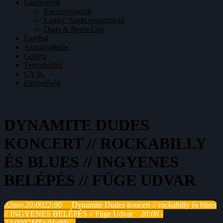
Események
Eseménynaptár
Ladies’ Night regisztráció
Darts & Beers Cup
Étel/Ital
Asztalfoglalás
Galéria
Terembérlés
GYIK
Elérhetőség
DYNAMITE DUDES
KONCERT // ROCKABILLY
ÉS BLUES // INGYENES
BELÉPÉS // FÜGE UDVAR
02
nov.
20:00
22:00
Dynamite Dudes koncert // rockabilly és blues
// INGYENES BELÉPÉS // Füge Udvar
20:00 -
22:00
(GMT+01:00)