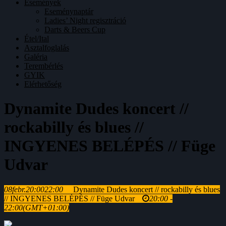
Események
Eseménynaptár
Ladies’ Night regisztráció
Darts & Beers Cup
Étel/Ital
Asztalfoglalás
Galéria
Terembérlés
GYIK
Elérhetőség
Dynamite Dudes koncert //
rockabilly és blues //
INGYENES BELÉPÉS // Füge
Udvar
08
febr.
20:00
22:00
Dynamite Dudes koncert // rockabilly és blues
// INGYENES BELÉPÉS // Füge Udvar
20:00 -
22:00
(GMT+01:00)