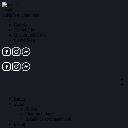
Kilépés a tartalomba
Galéria
Terembérlés
Gyakori kérdések
Elérhetőség
Bulizz
Játssz
Billiárd
Pingpong, darts
Arcade és kocsmajátékok
Lazulj