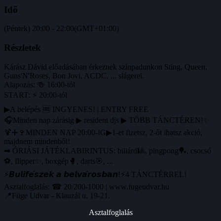
Idő
(Péntek) 20:00 - 22:00
(GMT+01:00)
Részletek
Kárász Dávid előadásában érkeznek színpadunkon Sting, Queen,
Guns'N'Roses, Bon Jovi, ACDC, ... slágerei.
Alapozás: 🍻 16:00-tól
START: ⚡ 20:00-tól
▶A belépés 🆓 INGYENES! | ENTRY FREE
🎧Minden nap zárásig ▶ resident djs ▶ TÖBB TÁNCTÉREN!✨
🍹➕🍷MINDEN NAP 20:00-IG▶1-et fizetsz, 2-őt ihatsz akció,
majdnem mindenből!
➡ ÓRIÁSI JÁTÉKLABIRINTUS: biliárd🎱, pingpong🏓, csocsó
⚽️, flipper✨, boxgép🥊, darts🎯, ...
⚡️𝘽𝙪𝙡𝙞𝙛𝙚́𝙨𝙯𝙚𝙠 𝙖 𝙗𝙚𝙡𝙫𝙖́𝙧𝙤𝙨𝙗𝙖𝙣!⚡️4 TÁNCTÉRREL!
Asztalfoglalás: ☎ 20/200-1000 | www.fugeudvar.hu
📍Füge Udvar - Klauzál u. 19-21.
Asztalfoglalás