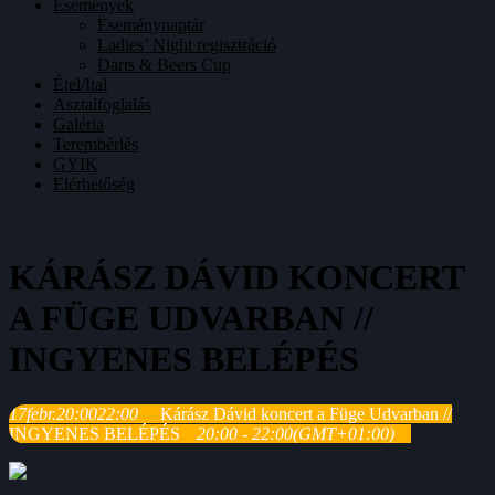
Események
Eseménynaptár
Ladies’ Night regisztráció
Darts & Beers Cup
Étel/Ital
Asztalfoglalás
Galéria
Terembérlés
GYIK
Elérhetőség
KÁRÁSZ DÁVID KONCERT
A FÜGE UDVARBAN //
INGYENES BELÉPÉS
17
febr.
20:00
22:00
Kárász Dávid koncert a Füge Udvarban //
INGYENES BELÉPÉS
20:00 - 22:00
(GMT+01:00)