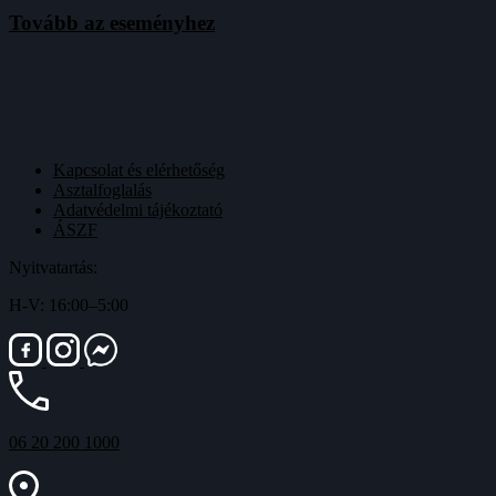
Tovább az eseményhez
Kapcsolat és elérhetőség
Asztalfoglalás
Adatvédelmi tájékoztató
ÁSZF
Nyitvatartás:
H-V: 16:00–5:00
06 20 200 1000