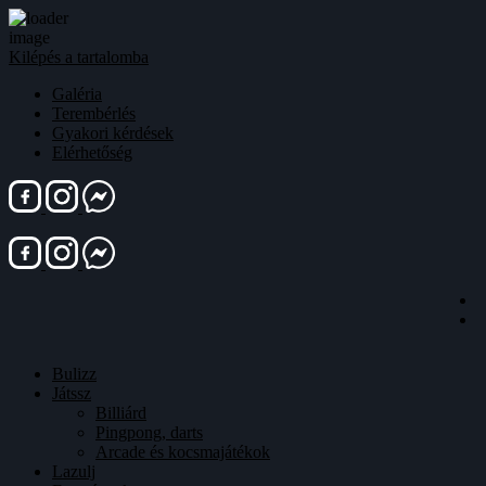
Kilépés a tartalomba
Galéria
Terembérlés
Gyakori kérdések
Elérhetőség
Bulizz
Játssz
Billiárd
Pingpong, darts
Arcade és kocsmajátékok
Lazulj