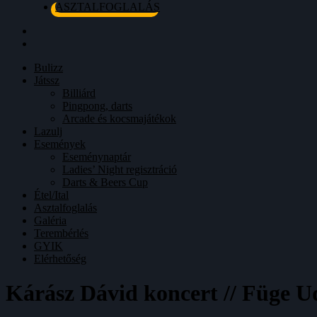
ASZTALFOGLALÁS
Bulizz
Játssz
Billiárd
Pingpong, darts
Arcade és kocsmajátékok
Lazulj
Események
Eseménynaptár
Ladies’ Night regisztráció
Darts & Beers Cup
Étel/Ital
Asztalfoglalás
Galéria
Terembérlés
GYIK
Elérhetőség
Kárász Dávid koncert // Füge