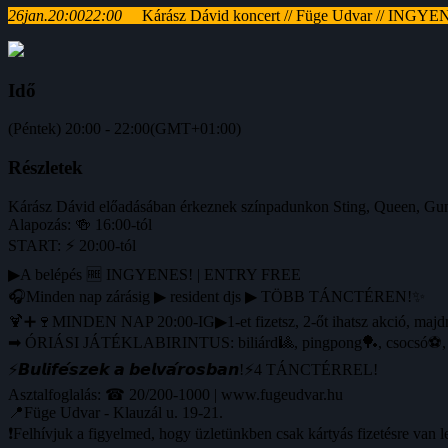
26
jan.
20:00
22:00
Kárász Dávid koncert // Füge Udvar // ING
Idő
(Péntek) 20:00 - 22:00
(GMT+01:00)
Részletek
Kárász Dávid előadásában érkeznek színpadunkon Sting, Queen, Guns
Alapozás: 🍻 16:00-tól
START: ⚡ 20:00-tól
▶A belépés 🆓 INGYENES! | ENTRY FREE
🎧Minden nap zárásig ▶ resident djs ▶ TÖBB TÁNCTÉREN!✨
🍹➕🍷MINDEN NAP 20:00-IG▶1-et fizetsz, 2-őt ihatsz akció, maj
➡ ÓRIÁSI JÁTÉKLABIRINTUS: biliárd🎱, pingpong🏓, csocsó⚽️, fli
⚡️𝘽𝙪𝙡𝙞𝙛𝙚́𝙨𝙯𝙚𝙠 𝙖 𝙗𝙚𝙡𝙫𝙖́𝙧𝙤𝙨𝙗𝙖𝙣!⚡️4 TÁNCTÉRREL!
Asztalfoglalás: ☎ 20/200-1000 | www.fugeudvar.hu
📍Füge Udvar - Klauzál u. 19-21.
❗️Felhívjuk a figyelmed, hogy üzletünkben csak kártyás fizetésre van l