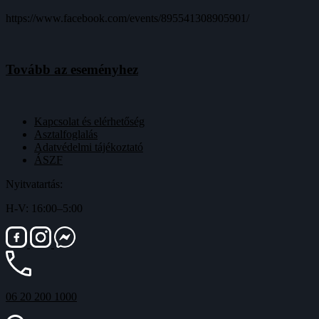
https://www.facebook.com/events/895541308905901/
Tovább az eseményhez
Kapcsolat és elérhetőség
Asztalfoglalás
Adatvédelmi tájékoztató
ÁSZF
Nyitvatartás:
H-V: 16:00–5:00
06 20 200 1000