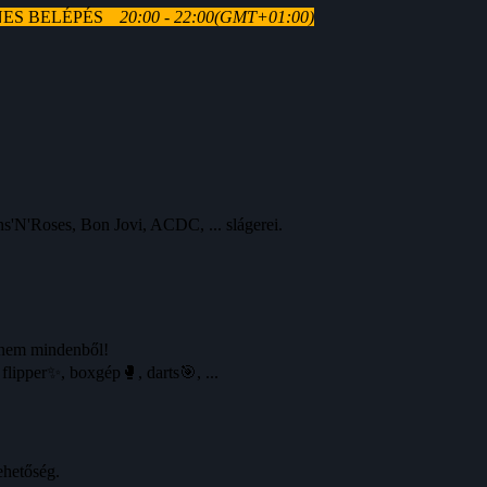
YENES BELÉPÉS
20:00 - 22:00
(GMT+01:00)
'N'Roses, Bon Jovi, ACDC, ... slágerei.
dnem mindenből!
pper✨, boxgép🥊, darts🎯, ...
ehetőség.