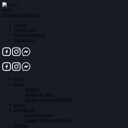
Kilépés a tartalomba
Galéria
Terembérlés
Gyakori kérdések
Elérhetőség
Bulizz
Játssz
Billiárd
Pingpong, darts
Arcade és kocsmajátékok
Lazulj
Események
Eseménynaptár
Ladies’ Night regisztráció
Étel/Ital