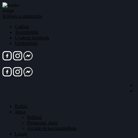
Kilépés a tartalomba
Galéria
Terembérlés
Gyakori kérdések
Elérhetőség
Bulizz
Játssz
Billiárd
Pingpong, darts
Arcade és kocsmajátékok
Lazulj