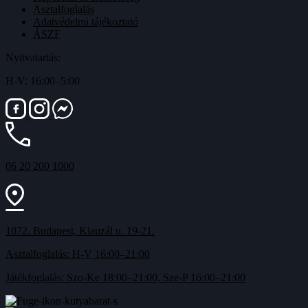
Asztalfoglalás
Adatvédelmi tájékoztató
ÁSZF
Nyitvatartás:
H-V: 16:00–5:00
06 20 200 1000
1072. Budapest, Klauzál u. 19-21.
Asztalfoglalás: H-V 16:00–21:00
Játékfoglalás: Szo-Ke 18:00–21:00, Sze-P 16:00–21:00