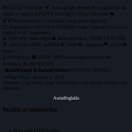
💃INGYEN long drink 🍹, forró, pörgős ütemek és a legjobb arcok
várják a csajokat MINDEN KEDDEN a Füge Udvarban ❤️
🍹🍹Minden kedden a csajoknak 2 long drink ingyenes!
🙋‍♀️ Regisztrálj az INGYEN PIÁIDÉRT: https://fugeudvar.hu/ladies-
night (CSAK csajoknak!)
🎤 Amit még találsz nálunk▶ Buli reggelig🎶, TÖBB TÁNCTÉR
🕺, hideg fröccsök🍺, koktélok🍹, biliárd🎱, pingpong🏓, csocsó⚽️,
flipper …
Asztalfoglalás: ☎ 20/200-1000 | www.legjobbkocsma.hu
A belépés: 🆓 INGYENES
⚡️𝘽𝙪𝙡𝙞𝙛𝙚́𝙨𝙯𝙚𝙠 𝙖 𝙗𝙚𝙡𝙫𝙖́𝙧𝙤𝙨𝙗𝙖𝙣!⚡️4 TÁNCTÉRREL!
📍Füge Udvar - Klauzál u. 19-21.
Felhívjuk a figyelmed, hogy üzletünkben csak kártyás fizetésre van
lehetőség
Asztalfoglalás
Tovább az eseményhez
Kapcsolat és elérhetőség