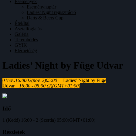
Események
Eseménynaptár
Ladies’ Night regisztráció
Darts & Beers Cup
Étel/Ital
Asztalfoglalás
Galéria
Terembérlés
GYIK
Elérhetőség
Ladies’ Night by Füge Udvar
01
nov.
16:00
02
(nov. 2)
05:00
Ladies’ Night by Füge
Udvar
16:00 - 05:00
(2)
(GMT+01:00)
Idő
1 (Kedd) 16:00 - 2 (Szerda) 05:00
(GMT+01:00)
Részletek