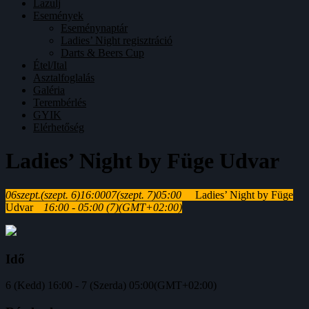
Lazulj
Események
Eseménynaptár
Ladies’ Night regisztráció
Darts & Beers Cup
Étel/Ital
Asztalfoglalás
Galéria
Terembérlés
GYIK
Elérhetőség
Ladies’ Night by Füge Udvar
06
szept.
(szept. 6)
16:00
07
(szept. 7)
05:00
Ladies’ Night by Füge
Udvar
16:00 - 05:00
(7)
(GMT+02:00)
Idő
6 (Kedd) 16:00 - 7 (Szerda) 05:00
(GMT+02:00)