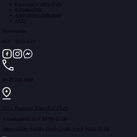
Kapcsolat és elérhetőség
Asztalfoglalás
Adatvédelmi tájékoztató
ÁSZF
Nyitvatartás:
H-V: 16:00–5:00
06 20 200 1000
1072. Budapest, Klauzál u. 19-21.
Asztalfoglalás: H-V 16:00–21:00
Játékfoglalás: Szo-Ke 18:00–21:00, Sze-P 16:00–21:00