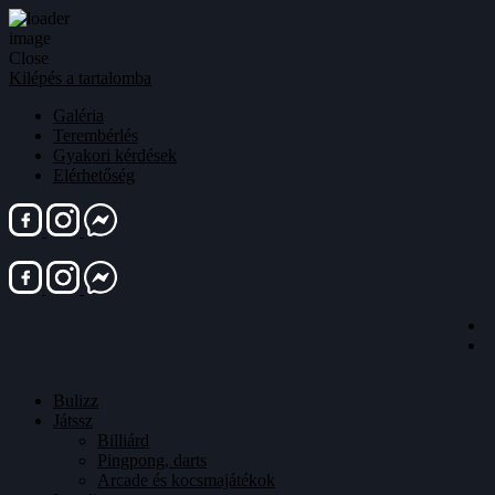
Close
Kilépés a tartalomba
Galéria
Terembérlés
Gyakori kérdések
Elérhetőség
Bulizz
Játssz
Billiárd
Pingpong, darts
Arcade és kocsmajátékok