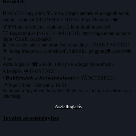
Részletek
💃INGYEN long drink 🍹, forró, pörgős ütemek és a legjobb arcok
várják a csajokat MINDEN KEDDEN a Füge Udvarban ❤️
🍹🍹Minden kedden a csajoknak 2 long drink ingyenes!
🙋‍♀️ Regisztrálj az INGYEN PIÁIDÉRT: https://fugeudvar.hu/ladies-
night (CSAK csajoknak!)
🎤 Amit még találsz nálunk▶ Buli reggelig🎶, TÖBB TÁNCTÉR
🕺, hideg fröccsök🍺, koktélok🍹, biliárd🎱, pingpong🏓, csocsó⚽️,
flipper …
Asztalfoglalás: ☎ 20/200-1000 | www.legjobbkocsma.hu
A belépés: 🆓 INGYENES
⚡️𝘽𝙪𝙡𝙞𝙛𝙚́𝙨𝙯𝙚𝙠 𝙖 𝙗𝙚𝙡𝙫𝙖́𝙧𝙤𝙨𝙗𝙖𝙣!⚡️4 TÁNCTÉRREL!
📍Füge Udvar - Klauzál u. 19-21.
Felhívjuk a figyelmed, hogy üzletünkben csak kártyás fizetésre van
lehetőség
Asztalfoglalás
Tovább az eseményhez