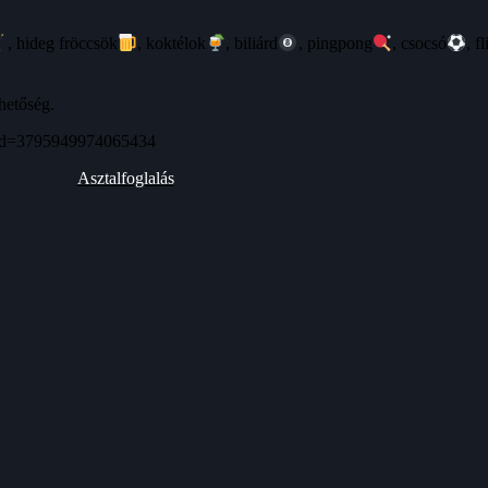
, hideg fröccsök
, koktélok
, biliárd
, pingpong
, csocsó
, f
hetőség.
_id=3795949974065434
Asztalfoglalás