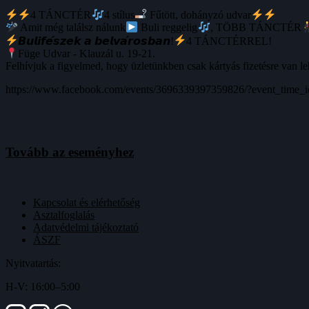
4 TÁNCTÉR
4 stílus
Fűtött, dohányzó udvar
Amit még találsz nálunk
Buli reggelig
, TÖBB TÁNCTÉR
𝘽𝙪𝙡𝙞𝙛𝙚́𝙨𝙯𝙚𝙠 𝙖 𝙗𝙚𝙡𝙫𝙖́𝙧𝙤𝙨𝙗𝙖𝙣!
4 TÁNCTÉRREL!
Füge Udvar - Klauzál u. 19-21.
Felhívjuk a figyelmed, hogy üzletünkben csak kártyás fizetésre van le
https://www.facebook.com/events/3696339397359826/?event_time
Tovább az eseményhez
Kapcsolat és elérhetőség
Asztalfoglalás
Adatvédelmi tájékoztató
ÁSZF
Nyitvatartás:
H-V: 16:00–5:00