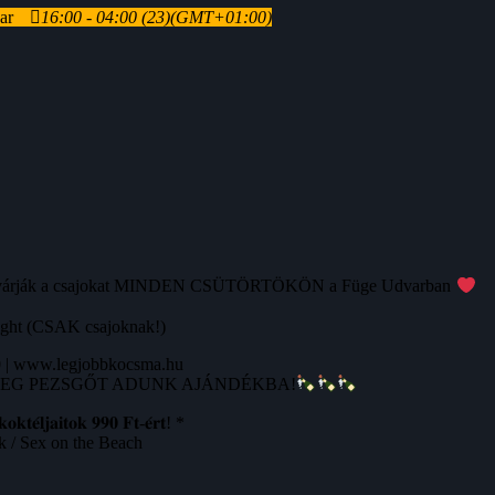
ar
16:00 - 04:00
(23)
(GMT+01:00)
arcok várják a csajokat MINDEN CSÜTÖRTÖKÖN a Füge Udvarban
ight (CSAK csajoknak!)
 | www.legjobbkocsma.hu
ÜVEG PEZSGŐT ADUNK AJÁNDÉKBA!
𝐞́𝐥𝐣𝐚𝐢𝐭𝐨𝐤 𝟗𝟗𝟎 𝐅𝐭-𝐞́𝐫𝐭! *
k / Sex on the Beach