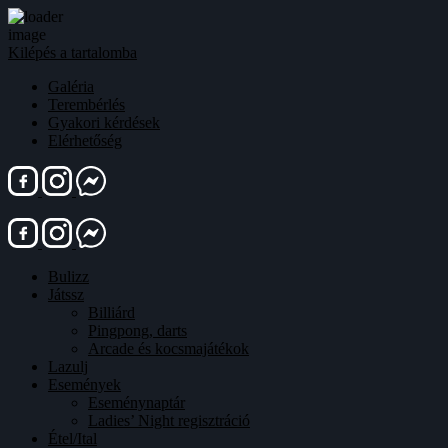
Kilépés a tartalomba
Galéria
Terembérlés
Gyakori kérdések
Elérhetőség
Bulizz
Játssz
Billiárd
Pingpong, darts
Arcade és kocsmajátékok
Lazulj
Események
Eseménynaptár
Ladies’ Night regisztráció
Étel/Ital