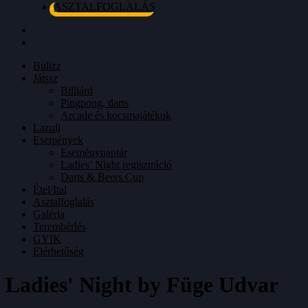
ASZTALFOGLALÁS
Bulizz
Játssz
Billiárd
Pingpong, darts
Arcade és kocsmajátékok
Lazulj
Események
Eseménynaptár
Ladies’ Night regisztráció
Darts & Beers Cup
Étel/Ital
Asztalfoglalás
Galéria
Terembérlés
GYIK
Elérhetőség
Ladies' Night by Füge Udvar