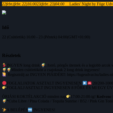
22
febr.
(febr. 22)
16:00
23
(febr. 23)
04:00
Ladies' Night by Füge Udv
Idő
22 (Csütörtök) 16:00 - 23 (Péntek) 04:00
(GMT+01:00)
Részletek
INGYEN long drink
, forró, pörgős ütemek és a legjobb 
Minden csütörtökön a csajoknak 2 long drink ingyenes!
Regisztrálj az INGYEN PIÁIDÉRT: https://fugeudvar.hu/ladies-n
FOGLALJATOK ASZTALT INGYENESEN
20/200-1000
FOGLALJ ASZTALT INGYENESEN 8 FŐRE ÉS MI EGY 
ÓRIÁSI KOKTÉLAKCIÓ minden nap
17:00-21:00-ig! 𝐊𝐞𝐝𝐯𝐞𝐧𝐜 𝐤𝐨𝐤𝐭
*Cuba Libre / Pina Colada / Tequila Sunrise / B52 / Pink Gin Toni
A BELÉPÉS
INGYENES!