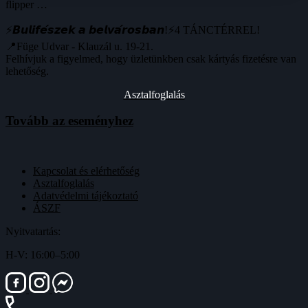
flipper …
⚡️𝘽𝙪𝙡𝙞𝙛𝙚́𝙨𝙯𝙚𝙠 𝙖 𝙗𝙚𝙡𝙫𝙖́𝙧𝙤𝙨𝙗𝙖𝙣!⚡️4 TÁNCTÉRREL!
📍Füge Udvar - Klauzál u. 19-21.
Felhívjuk a figyelmed, hogy üzletünkben csak kártyás fizetésre van
lehetőség.
Asztalfoglalás
Tovább az eseményhez
Kapcsolat és elérhetőség
Asztalfoglalás
Adatvédelmi tájékoztató
ÁSZF
Nyitvatartás:
H-V: 16:00–5:00