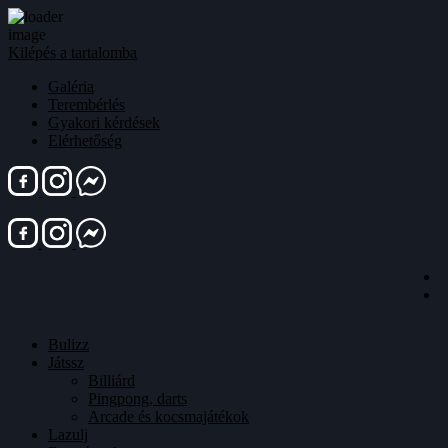
Kilépés a tartalomba
Galéria
Terembérlés
Gyakori kérdések
Elérhetőség
Bulizz
Játssz
Billiárd
Pingpong, darts
Arcade és kocsmajátékok
Lazulj