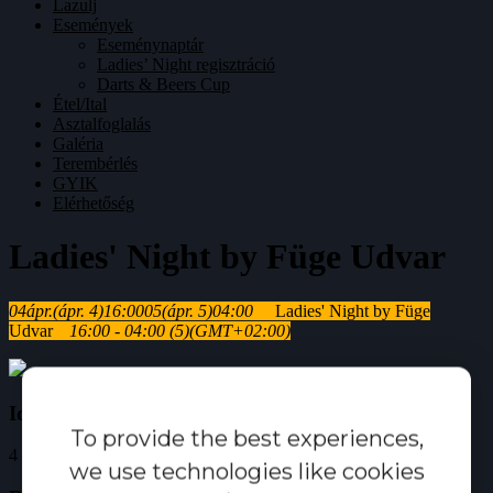
Lazulj
Események
Eseménynaptár
Ladies’ Night regisztráció
Darts & Beers Cup
Étel/Ital
Asztalfoglalás
Galéria
Terembérlés
GYIK
Elérhetőség
Ladies' Night by Füge Udvar
04
ápr.
(ápr. 4)
16:00
05
(ápr. 5)
04:00
Ladies' Night by Füge
Udvar
16:00 - 04:00
(5)
(GMT+02:00)
Idő
To provide the best experiences,
4 (Csütörtök) 16:00 - 5 (Péntek) 04:00
(GMT+02:00)
we use technologies like cookies