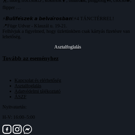
🕺, hideg fröccsök🍺, koktélok🍹, biliárd🎱, pingpong🏓, csocsó⚽️,
flipper …
⚡️𝘽𝙪𝙡𝙞𝙛𝙚́𝙨𝙯𝙚𝙠 𝙖 𝙗𝙚𝙡𝙫𝙖́𝙧𝙤𝙨𝙗𝙖𝙣!⚡️4 TÁNCTÉRREL!
📍Füge Udvar - Klauzál u. 19-21.
Felhívjuk a figyelmed, hogy üzletünkben csak kártyás fizetésre van
lehetőség.
Asztalfoglalás
Tovább az eseményhez
Kapcsolat és elérhetőség
Asztalfoglalás
Adatvédelmi tájékoztató
ÁSZF
Nyitvatartás:
H-V: 16:00–5:00