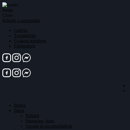
Close
Kilépés a tartalomba
Galéria
Terembérlés
Gyakori kérdések
Elérhetőség
Bulizz
Játssz
Billiárd
Pingpong, darts
Arcade és kocsmajátékok