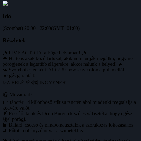
Idő
(Szombat) 20:00 - 22:00
(GMT+01:00)
Részletek
🎶 LIVE ACT + DJ a Füge Udvarban! 🎶
🔥 Ha te is azok közé tartozol, akik nem tudják megállni, hogy ne
pörögjenek a legtutibb slágerekre, akkor nálunk a helyed! 🔥
🎺 Szombat esténként DJ + élő show - szaxofon a pult mellől –
pörgés garantált!
✨A BELÉPÉS🆓 INGYENES!
🎧 Mi vár rád?
💃 4 tánctér - 4 különböző stílusú tánctér, ahol mindenki megtalálja a
kedvére valót.
🍹 Frissítő italok és Deep Burgerek széles választéka, hogy egész
éjjel pörögj.
🎱 Biliárd, csocsó és pingpong asztalok a szórakozás fokozásához.
🚬 Fűtött, dohányzó udvar a szünetekhez.