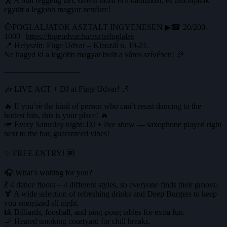
🕺 A buli reggelig tart, szóval hozd el a barátaidat, és táncoljatok
együtt a legjobb magyar zenékre!
🔴FOGLALJATOK ASZTALT INGYENESEN ▶☎ 20/200-
1000 |
https://fugeudvar.hu/asztalfoglalas
📍 Helyszín: Füge Udvar – Klauzál u. 19-21.
Ne hagyd ki a legjobb magyar bulit a város szívében! 🎉
------------------------------
🎶 LIVE ACT + DJ at Füge Udvar! 🎶
🔥 If you’re the kind of person who can’t resist dancing to the
hottest hits, this is your place! 🔥
🎺 Every Saturday night: DJ + live show — saxophone played right
next to the bar, guaranteed vibes!
✨ FREE ENTRY! 🆓
🎧 What’s waiting for you?
💃 4 dance floors – 4 different styles, so everyone finds their groove.
🍹 A wide selection of refreshing drinks and Deep Burgers to keep
you energized all night.
🎱 Billiards, foosball, and ping-pong tables for extra fun.
🚬 Heated smoking courtyard for chill breaks.