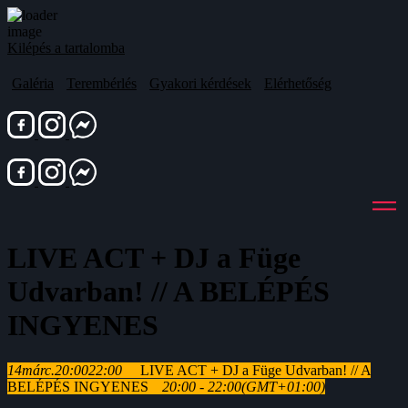
Kilépés a tartalomba
Galéria
Terembérlés
Gyakori kérdések
Elérhetőség
LIVE ACT + DJ a Füge
Udvarban! // A BELÉPÉS
INGYENES
14
márc.
20:00
22:00
LIVE ACT + DJ a Füge Udvarban! // A
BELÉPÉS INGYENES
20:00 - 22:00
(GMT+01:00)