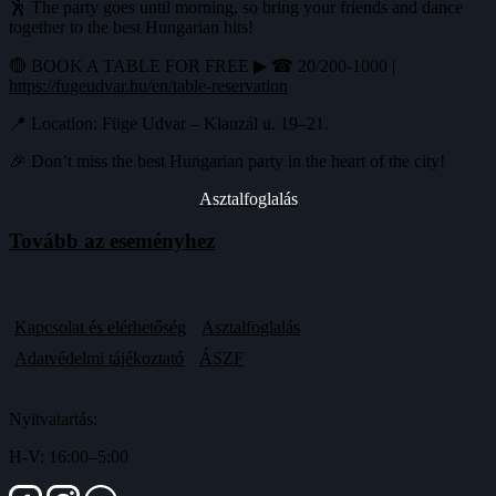
🕺 The party goes until morning, so bring your friends and dance
together to the best Hungarian hits!
🔴 BOOK A TABLE FOR FREE ▶ ☎ 20/200-1000 |
https://fugeudvar.hu/en/table-reservation
📍 Location: Füge Udvar – Klauzál u. 19–21.
🎉 Don’t miss the best Hungarian party in the heart of the city!
Asztalfoglalás
Tovább az eseményhez
Kapcsolat és elérhetőség
Asztalfoglalás
Adatvédelmi tájékoztató
ÁSZF
Nyitvatartás:
H-V: 16:00–5:00