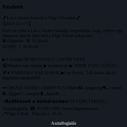
Részletek
🎵Los Coyotes koncert a Füge Udvarban🎵
🗓2022.11.17.🗓
Ezen az estén a Los Coyotes bandája megmutatja, hogy milyen egy
ritmusos, táncos latin buli a Füge Udvar színpadán.
🎤Alapozás: 🍻 16.00-tól
START: ⚡ 20.00-tól
▶A belépés 🆓 INGYENES! | ENTRY FREE
🎧Minden nap zárásig ▶ resident djs ▶ TÖBB TÁNCTÉREN!✨
🍹➕🍷MINDEN NAP 20:00-IG▶1-et fizetsz, 2-őt ihatsz akció,
majdnem mindenből!
➡ ÓRIÁSI JÁTÉKLABIRINTUS: biliárd🎱, pingpong🏓, csocsó
⚽️, flipper✨, boxgép🥊, darts🎯, ...
⚡️𝘽𝙪𝙡𝙞𝙛𝙚́𝙨𝙯𝙚𝙠 𝙖 𝙗𝙚𝙡𝙫𝙖́𝙧𝙤𝙨𝙗𝙖𝙣!⚡️4 TÁNCTÉRREL!
Asztalfoglalás: ☎ 20/200-1000 | www.fugeudvar.hu
📍Füge Udvar - Klauzál u. 19-21.
Asztalfoglalás