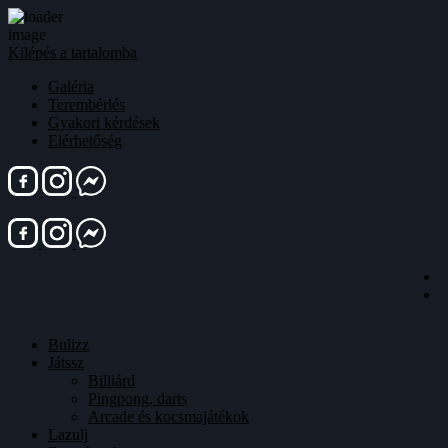
Kilépés a tartalomba
Galéria
Terembérlés
Gyakori kérdések
Elérhetőség
Bulizz
Játssz
Billiárd
Pingpong, darts
Arcade és kocsmajátékok
Lazulj