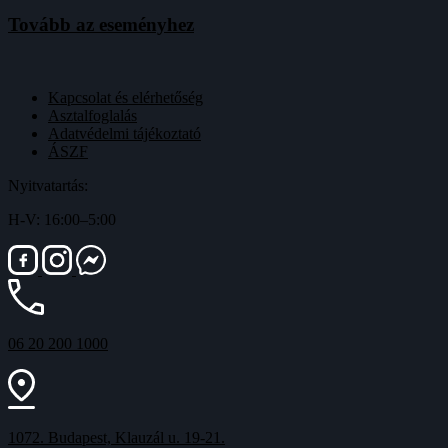
Tovább az eseményhez
Kapcsolat és elérhetőség
Asztalfoglalás
Adatvédelmi tájékoztató
ÁSZF
Nyitvatartás:
H-V: 16:00–5:00
06 20 200 1000
1072. Budapest, Klauzál u. 19-21.