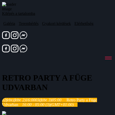
Kilépés a tartalomba
Galéria
Terembérlés
Gyakori kérdések
Elérhetőség
RETRO PARTY A FÜGE
UDVARBAN
02
febr.
(febr. 2)
16:00
03
(febr. 3)
05:00
Retro Party a Füge
Udvarban
16:00 - 05:00
(3)
(GMT+01:00)