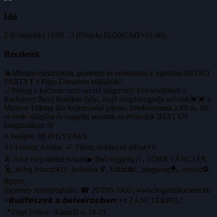
Idő
2 (Csütörtök) 16:00 - 3 (Péntek) 05:00
(GMT+01:00)
Részletek
🔥Minden csütörtökön, pénteken és szombaton a legtutibb RETRO
PARTYT a Füge Udvarban találjátok!
🎶Pörögj a kedvenc retro arcaid slágereire! Felcsendülnek a
Backstreet Boys ikonikus dalai, majd megdobogtatja szívünk💓💓 a
Modern Talking dús hajkoronájú párosa, belekóstolunk a 80-as, 90-
es évek világába és reggelig utazunk az évtizedek BEST OF
hangulatában.🤩
A belépés: 🆓 INGYENES
⚡⚡4 terem, 4 stílus, 🚬 Fűtött, dohányzó udvar⚡⚡
🎤 Amit még találsz nálunk▶ Buli reggelig🎶, TÖBB TÁNCTÉR
🕺, hideg fröccsök🍺, koktélok🍹, biliárd🎱, pingpong🏓, csocsó⚽️,
flipper …
Ingyenes Asztalfoglalás: ☎ 20/200-1000 | www.legjobbkocsma.hu
⚡️𝘽𝙪𝙡𝙞𝙛𝙚́𝙨𝙯𝙚𝙠 𝙖 𝙗𝙚𝙡𝙫𝙖́𝙧𝙤𝙨𝙗𝙖𝙣!⚡️4 TÁNCTÉRREL!
📍Füge Udvar - Klauzál u. 19-21.