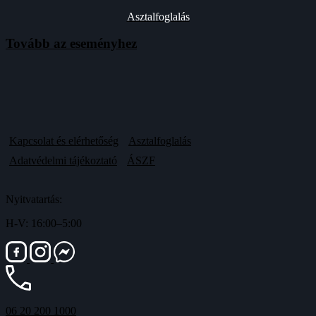
Asztalfoglalás
Tovább az eseményhez
Kapcsolat és elérhetőség
Asztalfoglalás
Adatvédelmi tájékoztató
ÁSZF
Nyitvatartás:
H-V: 16:00–5:00
06 20 200 1000