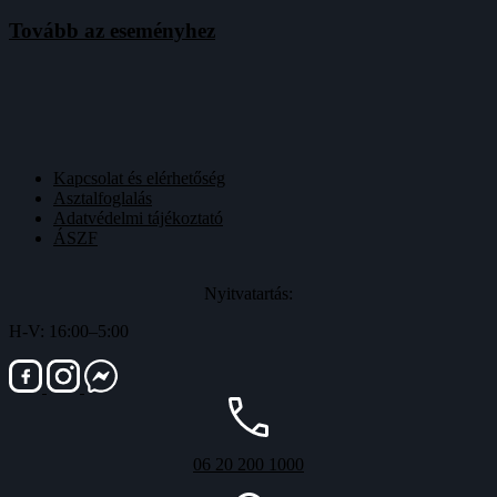
Tovább az eseményhez
Kapcsolat és elérhetőség
Asztalfoglalás
Adatvédelmi tájékoztató
ÁSZF
Nyitvatartás:
H-V: 16:00–5:00
06 20 200 1000