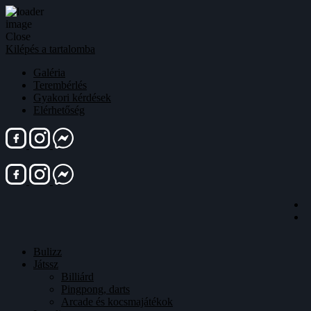
Close
Kilépés a tartalomba
Galéria
Terembérlés
Gyakori kérdések
Elérhetőség
Bulizz
Játssz
Billiárd
Pingpong, darts
Arcade és kocsmajátékok