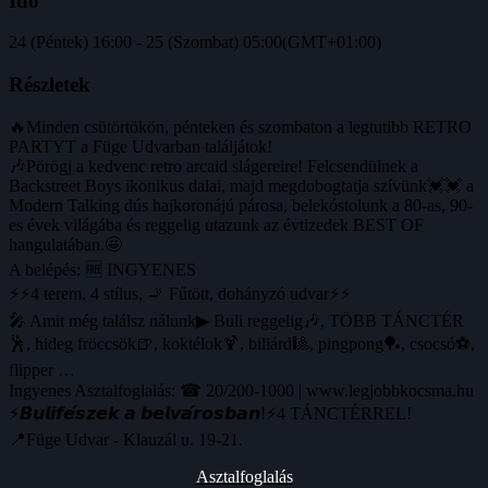
Idő
24 (Péntek) 16:00 - 25 (Szombat) 05:00
(GMT+01:00)
Részletek
🔥Minden csütörtökön, pénteken és szombaton a legtutibb RETRO
PARTYT a Füge Udvarban találjátok!
🎶Pörögj a kedvenc retro arcaid slágereire! Felcsendülnek a
Backstreet Boys ikonikus dalai, majd megdobogtatja szívünk💓💓 a
Modern Talking dús hajkoronájú párosa, belekóstolunk a 80-as, 90-
es évek világába és reggelig utazunk az évtizedek BEST OF
hangulatában.🤩
A belépés: 🆓 INGYENES
⚡⚡4 terem, 4 stílus, 🚬 Fűtött, dohányzó udvar⚡⚡
🎤 Amit még találsz nálunk▶ Buli reggelig🎶, TÖBB TÁNCTÉR
🕺, hideg fröccsök🍺, koktélok🍹, biliárd🎱, pingpong🏓, csocsó⚽️,
flipper …
Ingyenes Asztalfoglalás: ☎ 20/200-1000 | www.legjobbkocsma.hu
⚡️𝘽𝙪𝙡𝙞𝙛𝙚́𝙨𝙯𝙚𝙠 𝙖 𝙗𝙚𝙡𝙫𝙖́𝙧𝙤𝙨𝙗𝙖𝙣!⚡️4 TÁNCTÉRREL!
📍Füge Udvar - Klauzál u. 19-21.
Asztalfoglalás