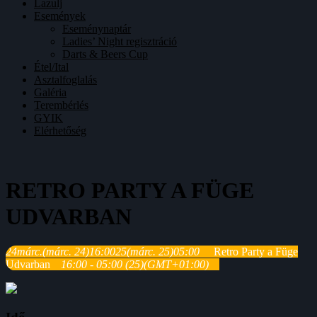
Lazulj
Események
Eseménynaptár
Ladies’ Night regisztráció
Darts & Beers Cup
Étel/Ital
Asztalfoglalás
Galéria
Terembérlés
GYIK
Elérhetőség
RETRO PARTY A FÜGE
UDVARBAN
24
márc.
(márc. 24)
16:00
25
(márc. 25)
05:00
Retro Party a Füge
Udvarban
16:00 - 05:00
(25)
(GMT+01:00)