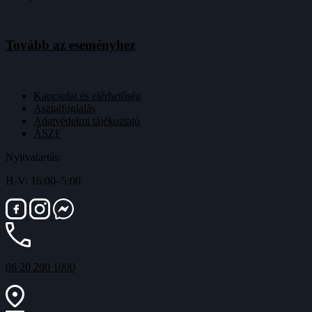
Tovább az eseményhez
Kapcsolat és elérhetőség
Asztalfoglalás
Adatvédelmi tájékoztató
ÁSZF
Nyitvatartás:
H-V: 16:00–5:00
06 20 200 1000