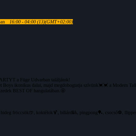
ban
16:00 - 04:00
(13)
(GMT+02:00)
PARTYT a Füge Udvarban találjátok!
eet Boys ikonikus dalai, majd megdobogtatja szívünk💓💓 a Modern Tal
évtizedek BEST OF hangulatában.🤩
eg fröccsök🍺, koktélok🍹, biliárd🎱, pingpong🏓, csocsó⚽️, flipp