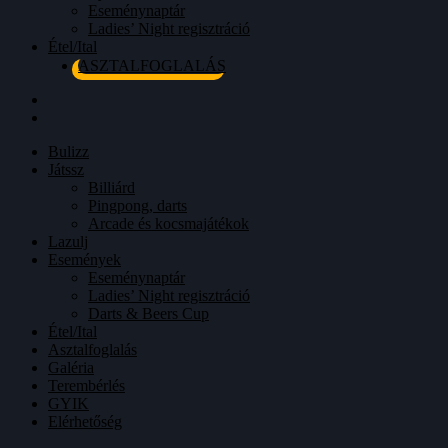
Eseménynaptár
Ladies’ Night regisztráció
Étel/Ital
ASZTALFOGLALÁS
Bulizz
Játssz
Billiárd
Pingpong, darts
Arcade és kocsmajátékok
Lazulj
Események
Eseménynaptár
Ladies’ Night regisztráció
Darts & Beers Cup
Étel/Ital
Asztalfoglalás
Galéria
Terembérlés
GYIK
Elérhetőség