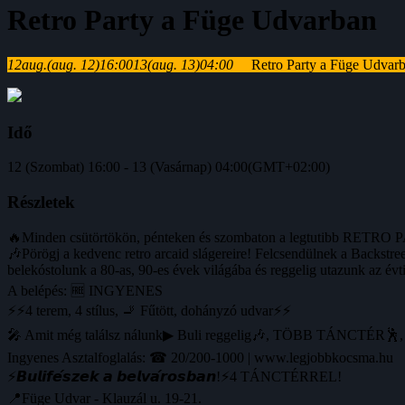
Retro Party a Füge Udvarban
12
aug.
(aug. 12)
16:00
13
(aug. 13)
04:00
Retro Party a Füge Udvar
Idő
12 (Szombat) 16:00 - 13 (Vasárnap) 04:00
(GMT+02:00)
Részletek
🔥Minden csütörtökön, pénteken és szombaton a legtutibb RETRO 
🎶Pörögj a kedvenc retro arcaid slágereire! Felcsendülnek a Backstr
belekóstolunk a 80-as, 90-es évek világába és reggelig utazunk az 
A belépés: 🆓 INGYENES
⚡⚡4 terem, 4 stílus, 🚬 Fűtött, dohányzó udvar⚡⚡
🎤 Amit még találsz nálunk▶ Buli reggelig🎶, TÖBB TÁNCTÉR🕺, hid
Ingyenes Asztalfoglalás: ☎ 20/200-1000 | www.legjobbkocsma.hu
⚡️𝘽𝙪𝙡𝙞𝙛𝙚́𝙨𝙯𝙚𝙠 𝙖 𝙗𝙚𝙡𝙫𝙖́𝙧𝙤𝙨𝙗𝙖𝙣!⚡️4 TÁNCTÉRREL!
📍Füge Udvar - Klauzál u. 19-21.