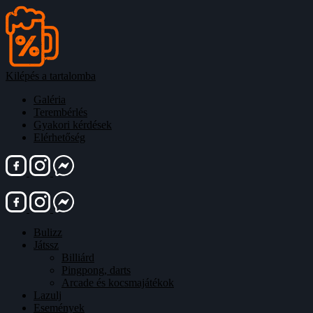
Kilépés a tartalomba
Galéria
Terembérlés
Gyakori kérdések
Elérhetőség
Bulizz
Játssz
Billiárd
Pingpong, darts
Arcade és kocsmajátékok
Lazulj
Események