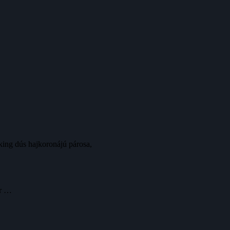
king dús hajkoronájú párosa,
er …