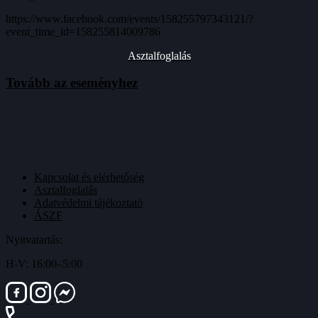
https://www.facebook.com/events/158255797343121/?
event_time_id=158255814009786
Asztalfoglalás
Tovább az eseményhez
Kapcsolat és elérhetőség
Asztalfoglalás
Adatvédelmi tájékoztató
ÁSZF
Nyitvatartás:
H-V: 16:00–5:00