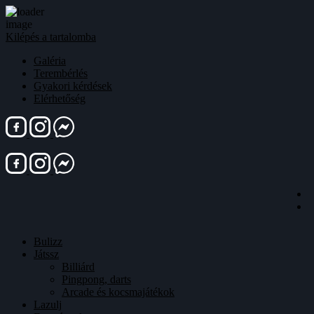
Kilépés a tartalomba
Galéria
Terembérlés
Gyakori kérdések
Elérhetőség
Bulizz
Játssz
Billiárd
Pingpong, darts
Arcade és kocsmajátékok
Lazulj