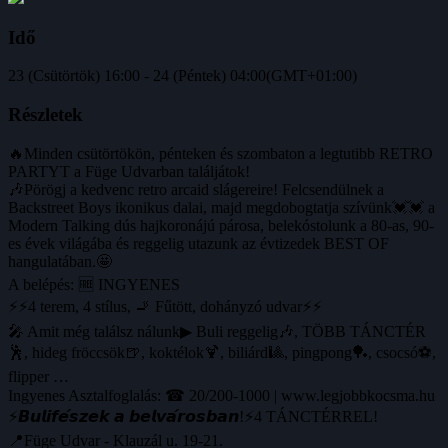
Idő
23 (Csütörtök) 16:00 - 24 (Péntek) 04:00
(GMT+01:00)
Részletek
🔥Minden csütörtökön, pénteken és szombaton a legtutibb RETRO
PARTYT a Füge Udvarban találjátok!
🎶Pörögj a kedvenc retro arcaid slágereire! Felcsendülnek a
Backstreet Boys ikonikus dalai, majd megdobogtatja szívünk💓💓 a
Modern Talking dús hajkoronájú párosa, belekóstolunk a 80-as, 90-
es évek világába és reggelig utazunk az évtizedek BEST OF
hangulatában.🤩
A belépés: 🆓 INGYENES
⚡⚡4 terem, 4 stílus, 🚬 Fűtött, dohányzó udvar⚡⚡
🎤 Amit még találsz nálunk▶ Buli reggelig🎶, TÖBB TÁNCTÉR
🕺, hideg fröccsök🍺, koktélok🍹, biliárd🎱, pingpong🏓, csocsó⚽️,
flipper …
Ingyenes Asztalfoglalás: ☎ 20/200-1000 | www.legjobbkocsma.hu
⚡️𝘽𝙪𝙡𝙞𝙛𝙚́𝙨𝙯𝙚𝙠 𝙖 𝙗𝙚𝙡𝙫𝙖́𝙧𝙤𝙨𝙗𝙖𝙣!⚡️4 TÁNCTÉRREL!
📍Füge Udvar - Klauzál u. 19-21.