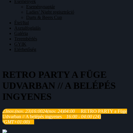
Események
Eseménynaptár
Ladies’ Night regisztráció
Darts & Beers Cup
Étel/Ital
Asztalfoglalás
Galéria
Terembérlés
GYIK
Elérhetőség
RETRO PARTY A FÜGE
UDVARBAN // A BELÉPÉS
INGYENES
23
nov.
(nov. 23)
16:00
24
(nov. 24)
04:00
RETRO PARTY a Füge
Udvarban // A belépés ingyenes
16:00 - 04:00
(24)
(GMT+01:00)