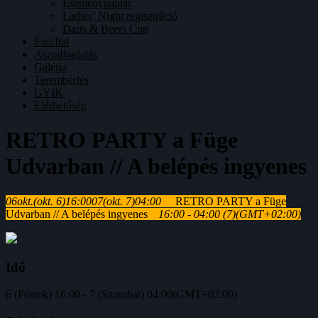
Eseménynaptár
Ladies’ Night regisztráció
Darts & Beers Cup
Étel/Ital
Asztalfoglalás
Galéria
Terembérlés
GYIK
Elérhetőség
RETRO PARTY a Füge
Udvarban // A belépés ingyenes
06
okt.
(okt. 6)
16:00
07
(okt. 7)
04:00
RETRO PARTY a Füge
Udvarban // A belépés ingyenes
16:00 - 04:00
(7)
(GMT+02:00)
Idő
6 (Péntek) 16:00 - 7 (Szombat) 04:00
(GMT+02:00)