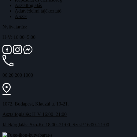
Asztalfoglalás
Adatvédelmi tájékoztató
ÁSZF
Nyitvatartás:
H-V: 16:00–5:00
06 20 200 1000
1072. Budapest, Klauzál u. 19-21.
Asztalfoglalás: H-V 16:00–21:00
Játékfoglalás: Szo-Ke 18:00–21:00, Sze-P 16:00–21:00