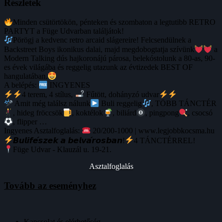
Részletek
Minden csütörtökön, pénteken és szombaton a legtutibb RETRO
PARTYT a Füge Udvarban találjátok!
Pörögj a kedvenc retro arcaid slágereire! Felcsendülnek a
Backstreet Boys ikonikus dalai, majd megdobogtatja szívünk
a
Modern Talking dús hajkoronájú párosa, belekóstolunk a 80-as, 90-
es évek világába és reggelig utazunk az évtizedek BEST OF
hangulatában.
A belépés:
INGYENES
4 terem, 4 stílus,
Fűtött, dohányzó udvar
Amit még találsz nálunk
Buli reggelig
, TÖBB TÁNCTÉR
, hideg fröccsök
, koktélok
, biliárd
, pingpong
, csocsó
, flipper …
Ingyenes Asztalfoglalás:
20/200-1000 | www.legjobbkocsma.hu
𝘽𝙪𝙡𝙞𝙛𝙚́𝙨𝙯𝙚𝙠 𝙖 𝙗𝙚𝙡𝙫𝙖́𝙧𝙤𝙨𝙗𝙖𝙣!
4 TÁNCTÉRREL!
Füge Udvar - Klauzál u. 19-21.
Asztalfoglalás
Tovább az eseményhez
Kapcsolat és elérhetőség