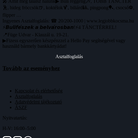
🎤 Amit még találsz nálunk▶ Buli reggelig🎶, TÖBB TÁNCTÉR
🕺, hideg fröccsök🍺, koktélok🍹, biliárd🎱, pingpong🏓, csocsó⚽️,
flipper …
Ingyenes Asztalfoglalás: ☎ 20/200-1000 | www.legjobbkocsma.hu
⚡️𝘽𝙪𝙡𝙞𝙛𝙚́𝙨𝙯𝙚𝙠 𝙖 𝙗𝙚𝙡𝙫𝙖́𝙧𝙤𝙨𝙗𝙖𝙣!⚡️4 TÁNCTÉRREL!
📍Füge Udvar - Klauzál u. 19-21.
▶Fizess egyszerűen készpénzzel a Hello Pay segítségével vagy
használd bármely bankkártyádat!
Asztalfoglalás
Tovább az eseményhez
Kapcsolat és elérhetőség
Asztalfoglalás
Adatvédelmi tájékoztató
ÁSZF
Nyitvatartás:
H-V: 16:00–5:00