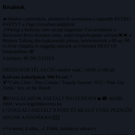
Részletek
🔥Minden csütörtökön, pénteken és szombaton a legtutibb RETRO
PARTYT a Füge Udvarban találjátok!
🎶Pörögj a kedvenc retro arcaid slágereire! Felcsendülnek a
Backstreet Boys ikonikus dalai, majd megdobogtatja szívünk💓💓 a
Modern Talking dús hajkoronájú párosa, belekóstolunk a 80-as, 90-
es évek világába és reggelig utazunk az évtizedek BEST OF
hangulatában.🤩
A belépés: 🆓 INGYENES
ÓRIÁSI KOKTÉLAKCIÓ minden nap👉16:00-21:00-ig!
𝐊𝐞𝐝𝐯𝐞𝐧𝐜 𝐤𝐨𝐤𝐭𝐞́𝐥𝐣𝐚𝐢𝐭𝐨𝐤 𝟗𝟗𝟎 𝐅𝐭-𝐞́𝐫𝐭! *
🍹*Cuba Libre / Pina Colada / Tequila Sunrise / B52 / Pink Gin
Tonik / Sex on the Beach
🔴FOGLALJATOK ASZTALT INGYENESEN ▶☎ 20/200-
1000 | www.legjobbkocsma.hu
👉FOGLALJ ASZTALT 8 FŐRE ÉS MI EGY ÜVEG PEZSGŐT
ADUNK AJÁNDÉKBA!🍾🍾🍾
⚡⚡4 terem, 4 stílus, 🚬 Fűtött, dohányzó udvar⚡⚡