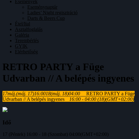
Események
Eseménynaptár
Ladies’ Night regisztráció
Darts & Beers Cup
Étel/Ital
Asztalfoglalás
Galéria
Terembérlés
GYIK
Elérhetőség
RETRO PARTY a Füge
Udvarban // A belépés ingyenes
17
máj.
(máj. 17)
16:00
18
(máj. 18)
04:00
RETRO PARTY a Füge
Udvarban // A belépés ingyenes
16:00 - 04:00
(18)
(GMT+02:00)
Idő
17 (Péntek) 16:00 - 18 (Szombat) 04:00
(GMT+02:00)