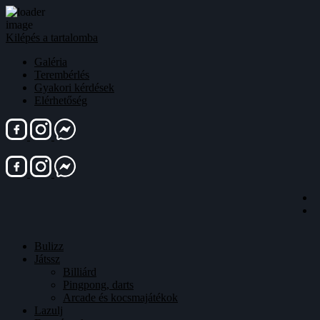
Kilépés a tartalomba
Galéria
Terembérlés
Gyakori kérdések
Elérhetőség
Bulizz
Játssz
Billiárd
Pingpong, darts
Arcade és kocsmajátékok
Lazulj