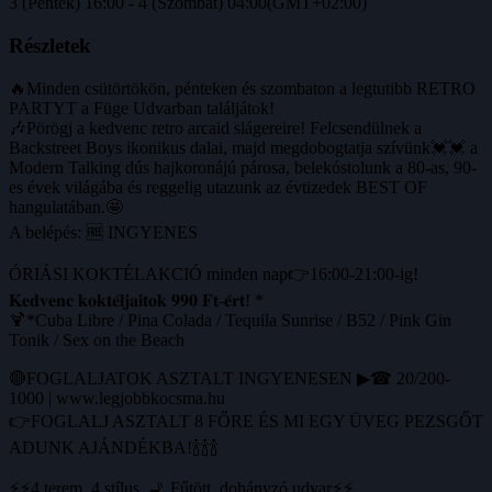
3 (Péntek) 16:00 - 4 (Szombat) 04:00
(GMT+02:00)
Részletek
🔥Minden csütörtökön, pénteken és szombaton a legtutibb RETRO
PARTYT a Füge Udvarban találjátok!
🎶Pörögj a kedvenc retro arcaid slágereire! Felcsendülnek a
Backstreet Boys ikonikus dalai, majd megdobogtatja szívünk💓💓 a
Modern Talking dús hajkoronájú párosa, belekóstolunk a 80-as, 90-
es évek világába és reggelig utazunk az évtizedek BEST OF
hangulatában.🤩
A belépés: 🆓 INGYENES
ÓRIÁSI KOKTÉLAKCIÓ minden nap👉16:00-21:00-ig!
𝐊𝐞𝐝𝐯𝐞𝐧𝐜 𝐤𝐨𝐤𝐭𝐞́𝐥𝐣𝐚𝐢𝐭𝐨𝐤 𝟗𝟗𝟎 𝐅𝐭-𝐞́𝐫𝐭! *
🍹*Cuba Libre / Pina Colada / Tequila Sunrise / B52 / Pink Gin
Tonik / Sex on the Beach
🔴FOGLALJATOK ASZTALT INGYENESEN ▶☎ 20/200-
1000 | www.legjobbkocsma.hu
👉FOGLALJ ASZTALT 8 FŐRE ÉS MI EGY ÜVEG PEZSGŐT
ADUNK AJÁNDÉKBA!🍾🍾🍾
⚡⚡4 terem, 4 stílus, 🚬 Fűtött, dohányzó udvar⚡⚡