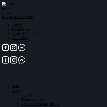
Close
Kilépés a tartalomba
Galéria
Terembérlés
Gyakori kérdések
Elérhetőség
Bulizz
Játssz
Billiárd
Pingpong, darts
Arcade és kocsmajátékok