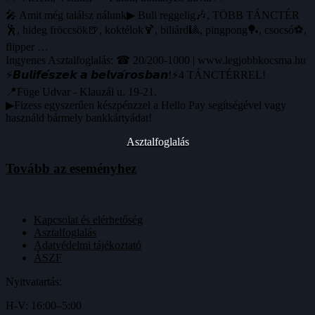
🎤 Amit még találsz nálunk▶ Buli reggelig🎶, TÖBB TÁNCTÉR
🕺, hideg fröccsök🍺, koktélok🍹, biliárd🎱, pingpong🏓, csocsó⚽️,
flipper …
Ingyenes Asztalfoglalás: ☎ 20/200-1000 | www.legjobbkocsma.hu
⚡️𝘽𝙪𝙡𝙞𝙛𝙚́𝙨𝙯𝙚𝙠 𝙖 𝙗𝙚𝙡𝙫𝙖́𝙧𝙤𝙨𝙗𝙖𝙣!⚡️4 TÁNCTÉRREL!
📍Füge Udvar - Klauzál u. 19-21.
▶Fizess egyszerűen készpénzzel a Hello Pay segítségével vagy
használd bármely bankkártyádat!
Asztalfoglalás
Tovább az eseményhez
Kapcsolat és elérhetőség
Asztalfoglalás
Adatvédelmi tájékoztató
ÁSZF
Nyitvatartás:
H-V: 16:00–5:00