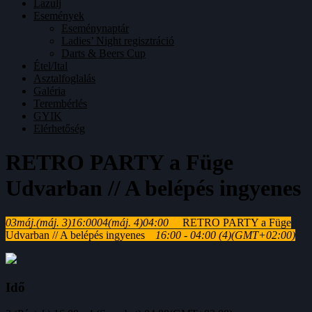
Lazulj
Események
Eseménynaptár
Ladies’ Night regisztráció
Darts & Beers Cup
Étel/Ital
Asztalfoglalás
Galéria
Terembérlés
GYIK
Elérhetőség
RETRO PARTY a Füge
Udvarban // A belépés ingyenes
03
máj.
(máj. 3)
16:00
04
(máj. 4)
04:00
RETRO PARTY a Füge
Udvarban // A belépés ingyenes
16:00 - 04:00
(4)
(GMT+02:00)
Idő