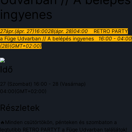
ingyenes
27
ápr.
(ápr. 27)
16:00
28
(ápr. 28)
04:00
RETRO PARTY
a Füge Udvarban // A belépés ingyenes
16:00 - 04:00
(28)
(GMT+02:00)
Idő
27 (Szombat) 16:00 - 28 (Vasárnap)
04:00
(GMT+02:00)
Részletek
🔥Minden csütörtökön, pénteken és szombaton a
legtutibb RETRO PARTYT a Füge Udvarban találjátok!