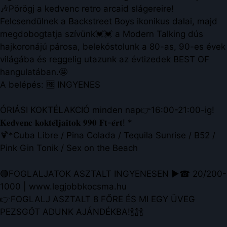
🎶Pörögj a kedvenc retro arcaid slágereire!
Felcsendülnek a Backstreet Boys ikonikus dalai, majd
megdobogtatja szívünk💓💓 a Modern Talking dús
hajkoronájú párosa, belekóstolunk a 80-as, 90-es évek
világába és reggelig utazunk az évtizedek BEST OF
hangulatában.🤩
A belépés: 🆓 INGYENES
ÓRIÁSI KOKTÉLAKCIÓ minden nap👉16:00-21:00-ig!
𝐊𝐞𝐝𝐯𝐞𝐧𝐜 𝐤𝐨𝐤𝐭𝐞́𝐥𝐣𝐚𝐢𝐭𝐨𝐤 𝟗𝟗𝟎 𝐅𝐭-𝐞́𝐫𝐭! *
🍹*Cuba Libre / Pina Colada / Tequila Sunrise / B52 /
Pink Gin Tonik / Sex on the Beach
🔴FOGLALJATOK ASZTALT INGYENESEN ▶☎ 20/200-
1000 | www.legjobbkocsma.hu
👉FOGLALJ ASZTALT 8 FŐRE ÉS MI EGY ÜVEG
PEZSGŐT ADUNK AJÁNDÉKBA!🍾🍾🍾