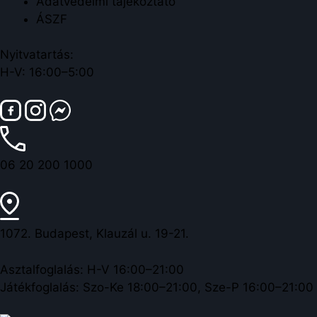
Adatvédelmi tájékoztató
ÁSZF
Nyitvatartás:
H-V: 16:00–5:00
06 20 200 1000
1072. Budapest, Klauzál u. 19-21.
Asztalfoglalás: H-V 16:00–21:00
Játékfoglalás: Szo-Ke 18:00–21:00, Sze-P 16:00–21:00