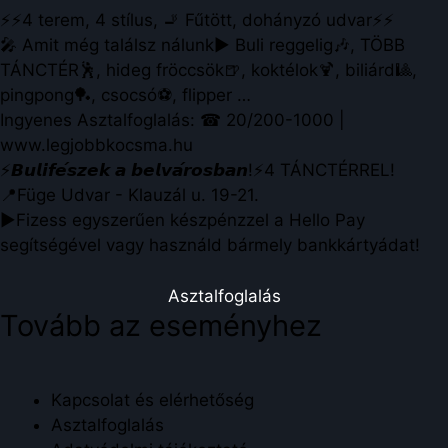
⚡⚡4 terem, 4 stílus, 🚬 Fűtött, dohányzó udvar⚡⚡
🎤 Amit még találsz nálunk▶ Buli reggelig🎶, TÖBB
TÁNCTÉR🕺, hideg fröccsök🍺, koktélok🍹, biliárd🎱,
pingpong🏓, csocsó⚽️, flipper …
Ingyenes Asztalfoglalás: ☎ 20/200-1000 |
www.legjobbkocsma.hu
⚡️𝘽𝙪𝙡𝙞𝙛𝙚́𝙨𝙯𝙚𝙠 𝙖 𝙗𝙚𝙡𝙫𝙖́𝙧𝙤𝙨𝙗𝙖𝙣!⚡️4 TÁNCTÉRREL!
📍Füge Udvar - Klauzál u. 19-21.
▶Fizess egyszerűen készpénzzel a Hello Pay
segítségével vagy használd bármely bankkártyádat!
Asztalfoglalás
Tovább az eseményhez
Kapcsolat és elérhetőség
Asztalfoglalás