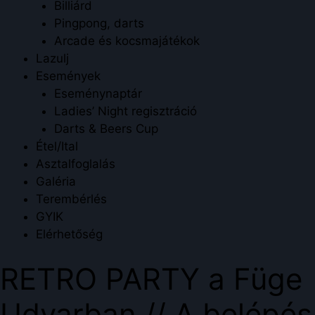
Billiárd
Pingpong, darts
Arcade és kocsmajátékok
Lazulj
Események
Eseménynaptár
Ladies’ Night regisztráció
Darts & Beers Cup
Étel/Ital
Asztalfoglalás
Galéria
Terembérlés
GYIK
Elérhetőség
RETRO PARTY a Füge
Udvarban // A belépés