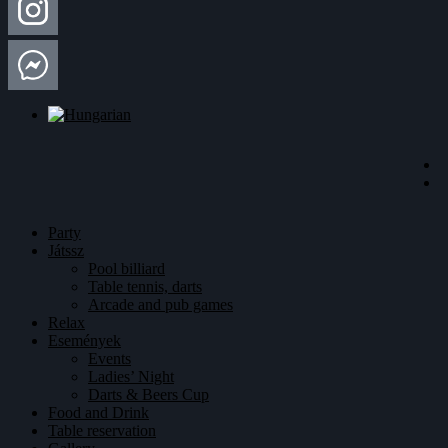
Party
Játssz
Pool billiard
Table tennis, darts
Arcade and pub games
Relax
Események
Events
Ladies’ Night
Darts & Beers Cup
Food and Drink
Table reservation